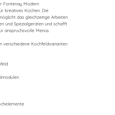
der Fontenay Modern
ür kreatives Kochen. Die
öglicht das gleichzeitige Arbeiten
en und Spezialgeräten und schafft
ür anspruchsvolle Menüs.
en verschiedene Kochfeldvarianten
feld
almodulen
Kochelemente