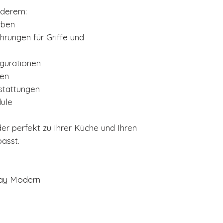
nderem:
rben
hrungen für Griffe und
igurationen
ten
stattungen
ule
er perfekt zu Ihrer Küche und Ihren
asst.
nay Modern