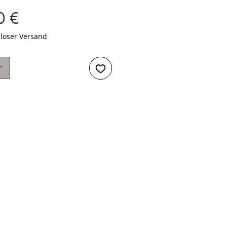
Preis
0 €
loser Versand
r