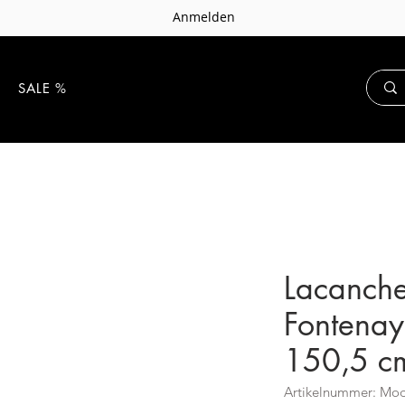
Anmelden
E
SALE %
Lacanch
Fontenay
150,5 c
Artikelnummer: Mod