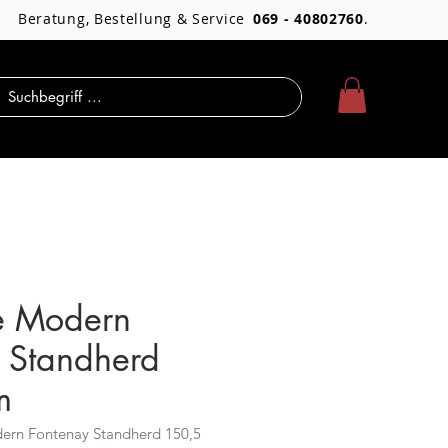
Beratung, Bestellung & Service
069 - 40802760
.
e Modern
 Standherd
m
ern Fontenay Standherd 150,5