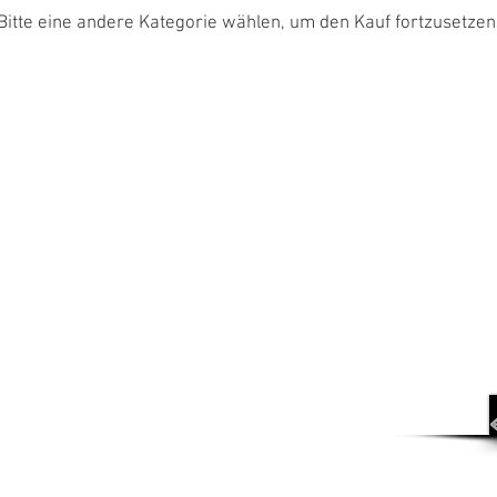
Bitte eine andere Kategorie wählen, um den Kauf fortzusetzen
ZAHLUNG UND VERSAND
DATENSCHUTZ
BATTERIEN UND VERPACKUNG
KUNDENKONTO
WIDERRUF