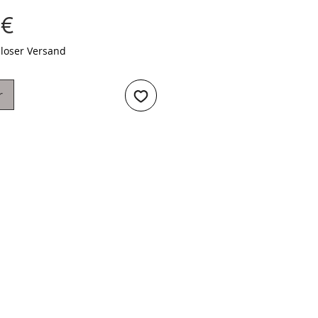
Preis
 €
loser Versand
r