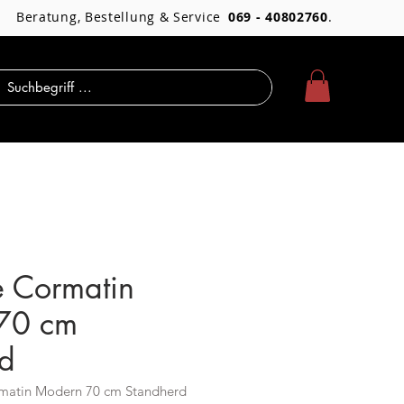
Beratung, Bestellung & Service
069 - 40802760
.
 Cormatin
70 cm
rd
matin Modern 70 cm Standherd