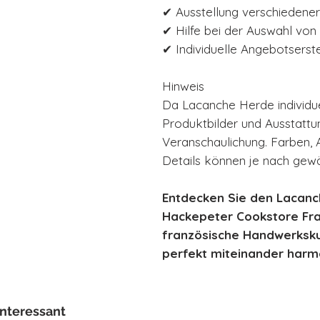
✔ Ausstellung verschiedene
✔ Hilfe bei der Auswahl von
✔ Individuelle Angebotserst
Hinweis
Da Lacanche Herde individue
Produktbilder und Ausstattun
Veranschaulichung. Farben, 
Details können je nach gewäh
Entdecken Sie den Lacan
Hackepeter Cookstore Fran
französische Handwerksk
perfekt miteinander harm
interessant