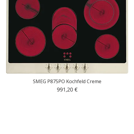
SMEG P875PO Kochfeld Creme
Preis
991,20 €
inkl. MwSt.
|
Kostenloser Versand