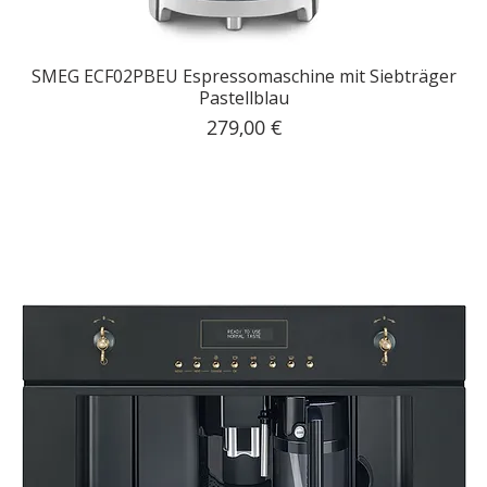
SMEG ECF02PBEU Espressomaschine mit Siebträger
Pastellblau
Preis
279,00 €
inkl. MwSt.
|
Kostenloser Versand