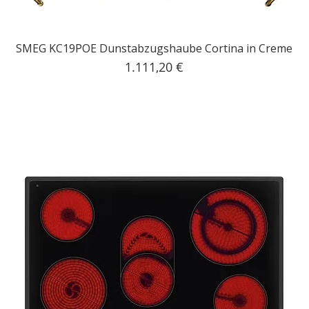
SMEG KC19POE Dunstabzugshaube Cortina in Creme
Preis
1.111,20 €
inkl. MwSt.
|
Kostenloser Versand