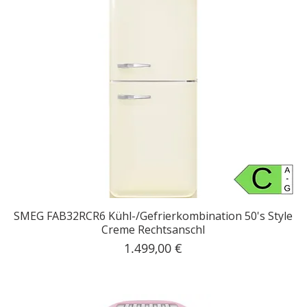
SMEG FAB32RCR6 Kühl-/Gefrierkombination 50's Style
Creme Rechtsanschl
Preis
1.499,00 €
inkl. MwSt.
|
Kostenloser Versand