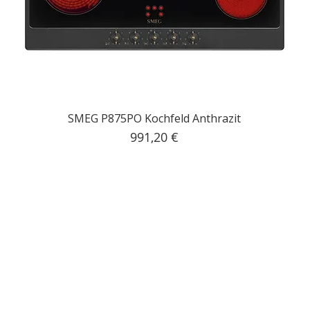
SMEG P875PO Kochfeld Anthrazit
Preis
991,20 €
inkl. MwSt.
|
Kostenloser Versand