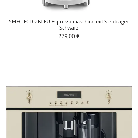
SMEG ECF02BLEU Espressomaschine mit Siebträger
Schwarz
Preis
279,00 €
inkl. MwSt.
|
Kostenloser Versand