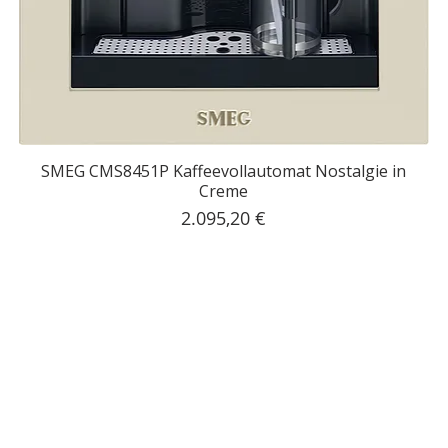
SMEG CMS8451P Kaffeevollautomat Nostalgie in
Creme
Preis
2.095,20 €
inkl. MwSt.
|
Kostenloser Versand