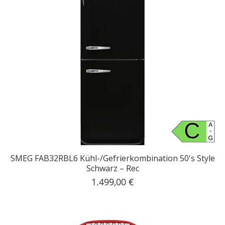
SMEG FAB32RBL6 Kühl-/Gefrierkombination 50's Style
Schwarz – Rec
Preis
1.499,00 €
inkl. MwSt.
|
Kostenloser Versand