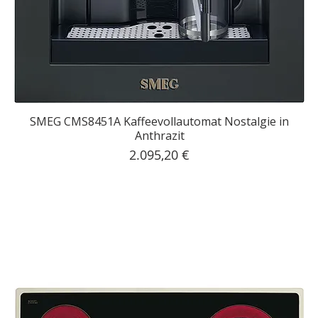
SMEG CMS8451A Kaffeevollautomat Nostalgie in
Anthrazit
Preis
2.095,20 €
inkl. MwSt.
|
Kostenloser Versand