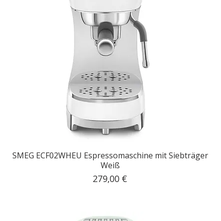
SMEG ECF02WHEU Espressomaschine mit Siebträger
Weiß
Preis
279,00 €
inkl. MwSt.
|
Kostenloser Versand