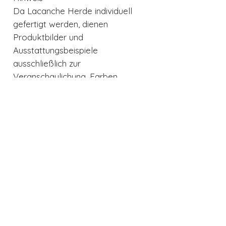
Da Lacanche Herde individuell
gefertigt werden, dienen
Produktbilder und
Ausstattungsbeispiele
ausschließlich zur
Veranschaulichung. Farben,
Kochfelder, Backöfen und
Ausstattungsdetails können je
nach gewählter Konfiguration
variieren.
Erleben Sie den Lacanche
Beaune Modern 90 cm im
Hackepeter Cookstore Frankfurt
und gestalten Sie Ihren
persönlichen Traumherd –
handgefertigt in Frankreich und