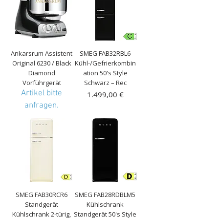
Ankarsrum Assistent
SMEG FAB32RBL6
Original 6230 / Black
Kühl-/Gefrierkombin
Diamond
ation 50's Style
Vorführgerät
Schwarz – Rec
Artikel bitte
Preis
1.499,00 €
anfragen.
inkl. MwSt.
|
Kostenloser Versand
SMEG FAB30RCR6
SMEG FAB28RDBLM5
Standgerät
Kühlschrank
Kühlschrank 2-türig,
Standgerät 50's Style