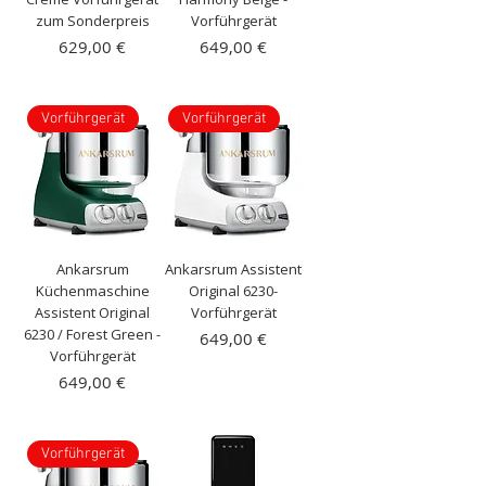
zum Sonderpreis
Vorführgerät
Preis
Preis
629,00 €
649,00 €
inkl. MwSt.
|
inkl. MwSt.
|
Kostenloser Versand
Kostenloser Versand
Vorführgerät
Vorführgerät
Ankarsrum
Ankarsrum Assistent
Küchenmaschine
Original 6230-
Assistent Original
Vorführgerät
6230 / Forest Green -
Preis
649,00 €
Vorführgerät
inkl. MwSt.
|
Preis
649,00 €
Kostenloser Versand
inkl. MwSt.
|
Kostenloser Versand
Vorführgerät