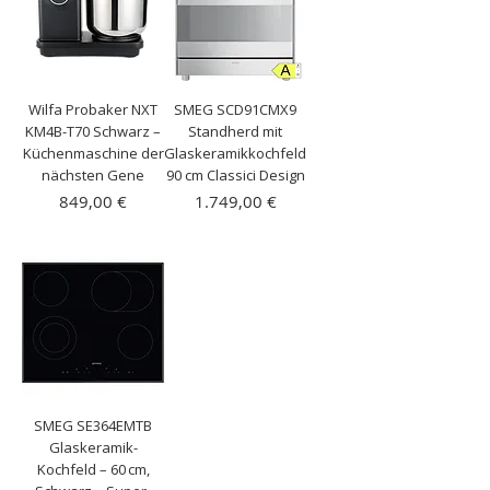
Wilfa Probaker NXT
SMEG SCD91CMX9
KM4B-T70 Schwarz –
Standherd mit
Küchenmaschine der
Glaskeramikkochfeld
nächsten Gene
90 cm Classici Design
Preis
Preis
849,00 €
1.749,00 €
inkl. MwSt.
|
inkl. MwSt.
|
Kostenloser Versand
Kostenloser Versand
SMEG SE364EMTB
Glaskeramik-
Kochfeld – 60 cm,