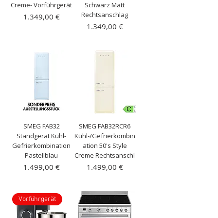
Creme- Vorführgerät
Schwarz Matt
Rechtsanschlag
Preis
1.349,00 €
Preis
1.349,00 €
inkl. MwSt.
|
Kostenloser Versand
inkl. MwSt.
|
Kostenloser Versand
SMEG FAB32
SMEG FAB32RCR6
Standgerät Kühl-
Kühl-/Gefrierkombin
Gefrierkombination
ation 50's Style
Pastellblau
Creme Rechtsanschl
Preis
Preis
1.499,00 €
1.499,00 €
inkl. MwSt.
|
inkl. MwSt.
|
Kostenloser Versand
Kostenloser Versand
Vorführgerät