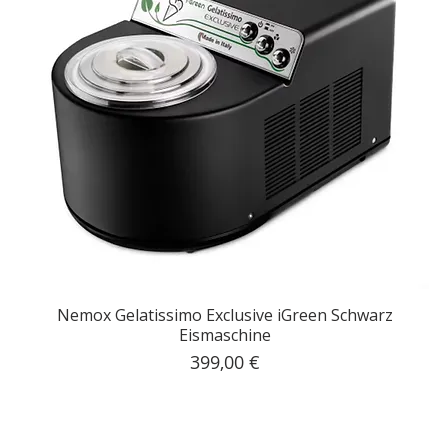
Nemox Gelatissimo Exclusive iGreen Schwarz
Eismaschine
Preis
399,00 €
inkl. MwSt.
|
Kostenloser Versand