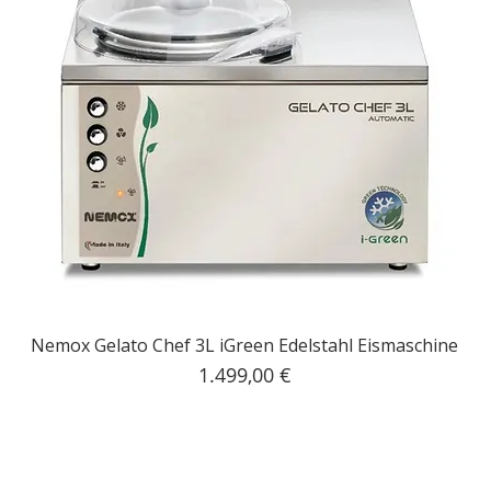
Nemox Gelato Chef 3L iGreen Edelstahl Eismaschine
Preis
1.499,00 €
inkl. MwSt.
|
Kostenloser Versand