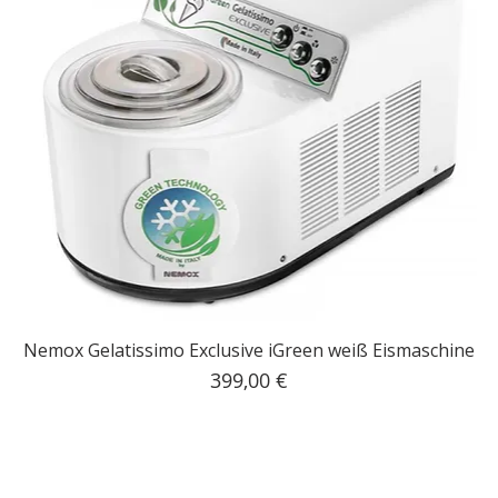
Nemox Gelatissimo Exclusive iGreen weiß Eismaschine
Preis
399,00 €
inkl. MwSt.
|
Kostenloser Versand