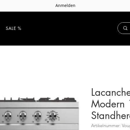
Anmelden
E
SALE %
Lacanche
Modern 
Standhe
Artikelnummer: Vou