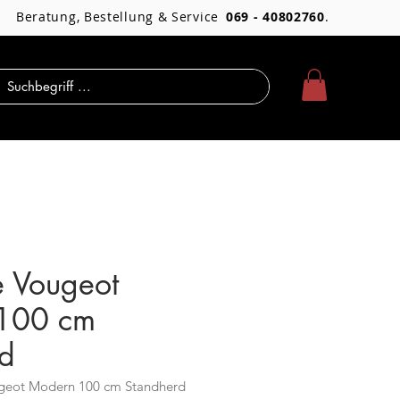
Beratung, Bestellung & Service
069 - 40802760
.
 Vougeot
100 cm
rd
geot Modern 100 cm Standherd