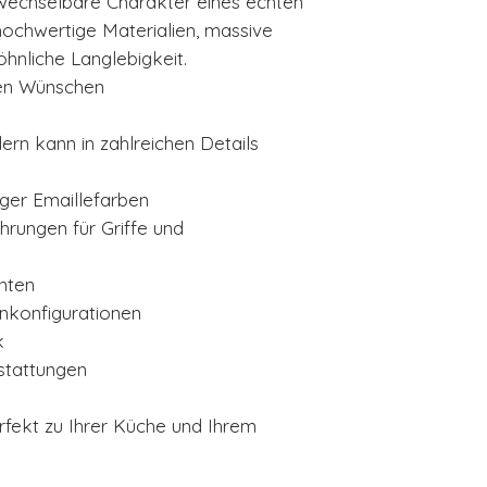
erwechselbare Charakter eines echten
ochwertige Materialien, massive
hnliche Langlebigkeit.
hren Wünschen
n kann in zahlreichen Details
ger Emaillefarben
hrungen für Griffe und
anten
nkonfigurationen
k
stattungen
rfekt zu Ihrer Küche und Ihrem