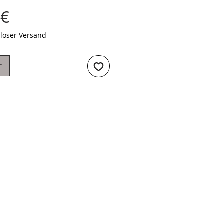
Preis
 €
loser Versand
r