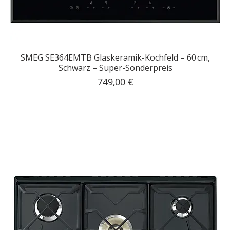
SMEG SE364EMTB Glaskeramik-Kochfeld – 60 cm,
Schwarz – Super-Sonderpreis
Preis
749,00 €
inkl. MwSt.
|
Kostenloser Versand