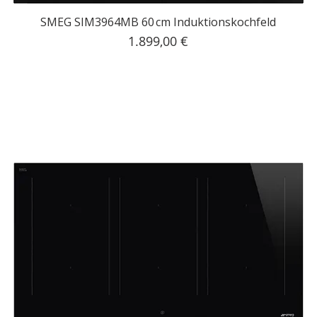
SMEG SIM3964MB 60 cm Induktionskochfeld
Preis
1.899,00 €
inkl. MwSt.
|
Kostenloser Versand