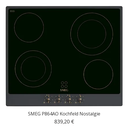
SMEG P864AO Kochfeld Nostalgie
Preis
839,20 €