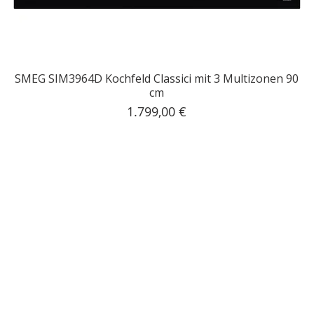
SMEG SIM3964D Kochfeld Classici mit 3 Multizonen 90
cm
Preis
1.799,00 €
inkl. MwSt.
|
Kostenloser Versand