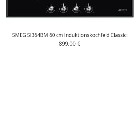
SMEG SI364BM 60 cm Induktionskochfeld Classici
Preis
899,00 €
inkl. MwSt.
|
Kostenloser Versand