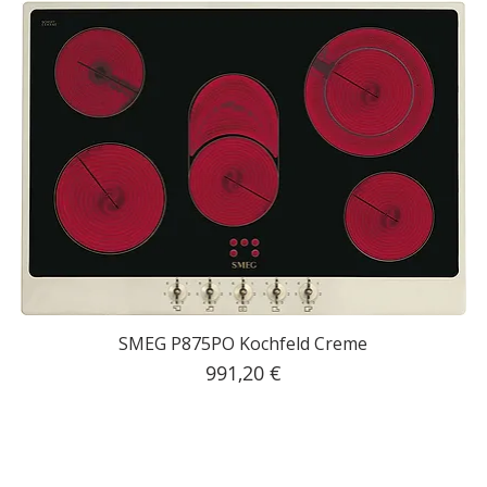
SMEG P875PO Kochfeld Creme
Preis
991,20 €
inkl. MwSt.
|
Kostenloser Versand