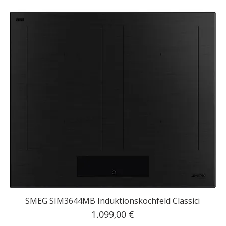
SMEG SIM3644MB Induktionskochfeld Classici
Preis
1.099,00 €