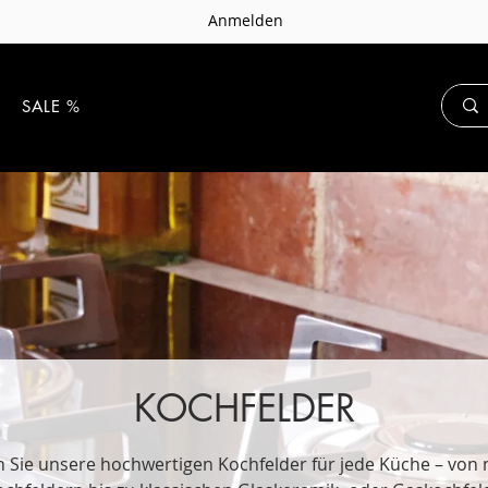
Anmelden
E
SALE %
KOCHFELDER
 Sie unsere hochwertigen Kochfelder für jede Küche – vo