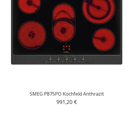
SMEG P875PO Kochfeld Anthrazit
Preis
991,20 €
inkl. MwSt.
|
Kostenloser Versand