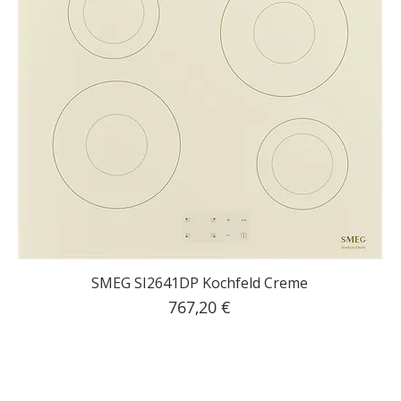
SMEG SI2641DP Kochfeld Creme
Preis
767,20 €
inkl. MwSt.
|
Kostenloser Versand