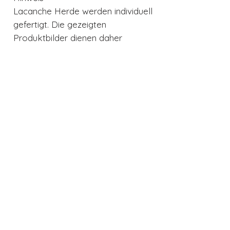
Lacanche Herde werden individuell
gefertigt. Die gezeigten
Produktbilder dienen daher
lediglich als Beispiel. Farben,
Kochfelder, Backöfen und
Ausstattungsdetails können je
nach gewählter Konfiguration
abweichen.
Entdecken Sie die Vielfalt von
Lacanche im Hackepeter
Cookstore Frankfurt und
gestalten Sie mit dem Volnay
100 cm Ihren ganz persönlichen
Traumherd aus Frankreich.