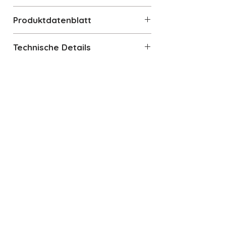
Energielabel
Produktdatenblatt
Produktdatenblatt
Technische Details
Technische Daten
Modell:
SMEG CX91IMBL
Serie:
Classici
Gerätetyp:
Standherd mit
Auch interessant
Induktionskochfeld
Farbe:
Schwarz
Kochfeld:
4 Induktionszonen mit
Booster-Funktion
Backofen:
115 Liter, 8 Heizarten
Reinigungssysteme:
Katalyse,
Vapor Clean
Display:
DigiScreen
Sicherheitsfunktionen: