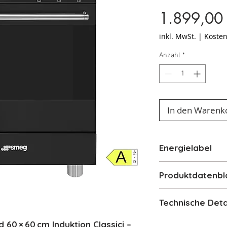
1.899,00
inkl. MwSt.
|
Kosten
Anzahl
*
In den Warenk
Energielabel
Energielabel
Produktdatenbl
Produktdatenbla
Technische Deta
Technische Date
0 × 60 cm Induktion Classici –