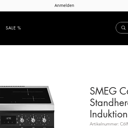
Anmelden
E
SALE %
SMEG C
Standher
Induktion
Artikelnummer: C