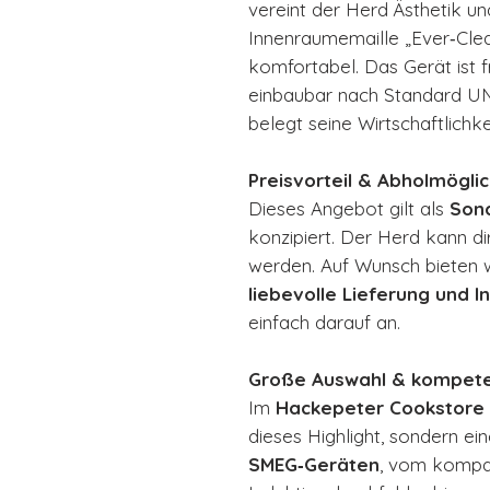
vereint der Herd Ästhetik u
Innenraumemaille „Ever‑Clea
komfortabel. Das Gerät ist 
einbaubar nach Standard UNI
belegt seine Wirtschaftlichke
Preisvorteil & Abholmöglic
Dieses Angebot gilt als
Son
konzipiert. Der Herd kann d
werden. Auf Wunsch bieten w
liebevolle Lieferung und 
einfach darauf an.
Große Auswahl & kompete
Im
Hackepeter Cookstore 
dieses Highlight, sondern ei
SMEG‑Geräten
, vom kompa