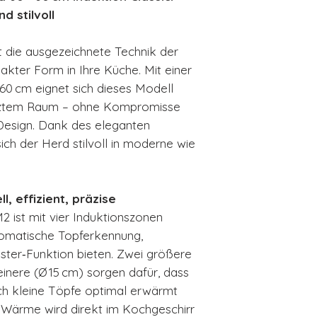
Modell: SME
d stilvoll
Serie: Classici
Gerätetyp: St
die ausgezeichnete Technik der
Induktionskoch
akter Form in Ihre Küche. Mit einer
Farbe/Material
 60 cm eignet sich dieses Modell
Kochfeld: 4 In
enztem Raum – ohne Kompromisse
Ø 21 cm (2 Zon
 Design. Dank des eleganten
Booster 2,10 
ich der Herd stilvoll in moderne wie
Ø 15 cm (2 Zon
Booster 1,60 
Backofen‑Nutz
l, effizient, präzise
Reinigungsfunk
ist mit vier Induktionszonen
Energieeffizien
utomatische Topferkennung,
Abmessungen (H
er‑Funktion bieten. Zwei größere
900 × 598 × 5
inere (Ø 15 cm) sorgen dafür, dass
Anschlusswert:
ch kleine Töpfe optimal erwärmt
220‑240 V)
 Wärme wird direkt im Kochgeschirr
EAN: 8017709