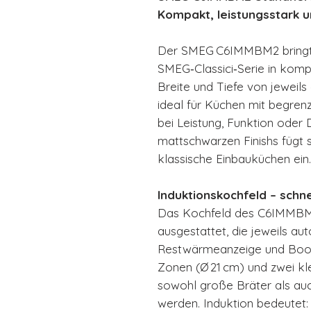
Kompakt, leistungsstark un
Der SMEG C6IMMBM2 bringt 
SMEG‑Classici‑Serie in komp
Breite und Tiefe von jeweils
ideal für Küchen mit begr
bei Leistung, Funktion oder
mattschwarzen Finishs fügt s
klassische Einbauküchen ein.
Induktionskochfeld – schnel
Das Kochfeld des C6IMMBM2 
ausgestattet, die jeweils a
Restwärmeanzeige und Boost
Zonen (Ø 21 cm) und zwei kle
sowohl große Bräter als au
werden. Induktion bedeutet: