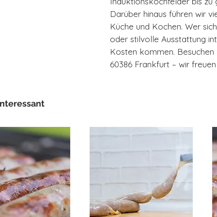
Induktionskochfelder bis z
Darüber hinaus führen wir v
Küche und Kochen. Wer sich
oder stilvolle Ausstattung int
Kosten kommen. Besuchen Si
60386 Frankfurt – wir freuen 
interessant