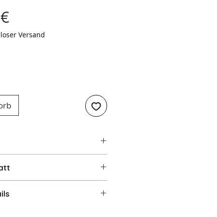
Preis
 €
loser Versand
orb
att
tt
ils
n