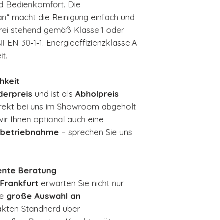
nd Bedienkomfort. Die
n“ macht die Reinigung einfach und
frei stehend gemäß Klasse 1 oder
 EN 30‑1‑1. Energieeffizienzklasse A
it.
hkeit
derpreis
und ist als
Abholpreis
irekt bei uns im Showroom abgeholt
ir Ihnen optional auch eine
Inbetriebnahme
– sprechen Sie uns
nte Beratung
Frankfurt
erwarten Sie nicht nur
ne
große Auswahl an
kten Standherd über