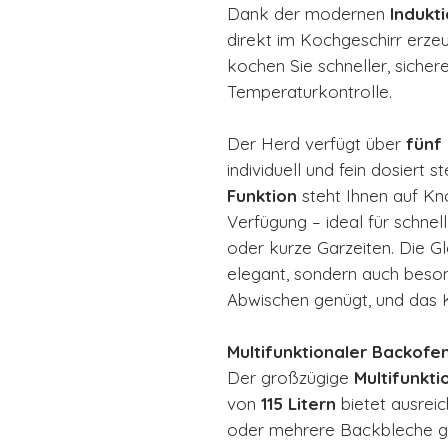
Dank der modernen
Indukt
direkt im Kochgeschirr erzeu
kochen Sie schneller, siche
Temperaturkontrolle.
Der Herd verfügt über
fünf
individuell und fein dosiert s
Funktion
steht Ihnen auf Kno
Verfügung – ideal für schnel
oder kurze Garzeiten. Die Gl
elegant, sondern auch beson
Abwischen genügt, und das K
Multifunktionaler Backofen
Der großzügige
Multifunkt
von
115 Litern
bietet ausreic
oder mehrere Backbleche gle