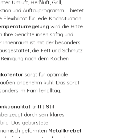
ter Umluft, Heißluft, Grill,
nktion und Auftauprogramm – bietet
exibilität für jede Kochsituation.
Temperaturregelung
wird die Hitze
h Ihre Gerichte innen saftig und
r Innenraum ist mit der besonders
ausgestattet, die Fett und Schmutz
e Reinigung nach dem Kochen.
ckofentür
sorgt für optimale
außen angenehm kühl. Das sorgt
esonders im Familienalltag.
ktionalität trifft Stil
berzeugt durch sein klares,
bild. Das gebürstete
gonomisch geformten
Metallknebel