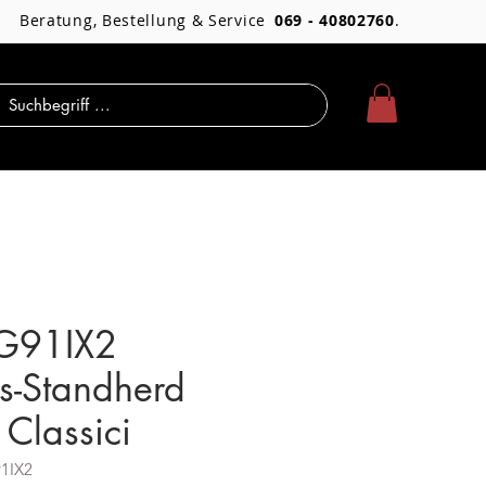
Beratung, Bestellung & Service
069 - 40802760
.
G91IX2
ns-Standherd
 Classici
91IX2