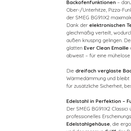
Backofenfunktionen
– darun
Ober-/Unterhitze, Pizza-Fu
der SMEG BG91IX2 maximale Fl
Dank der
elektronischen 
gleichmäßig verteilt, wodurc
außen knusprig gelingen. De
glatten
Ever Clean Emaille
abweist – für eine mühelos
Die
dreifach verglaste Ba
Wärmedämmung und bleibt 
für zusätzliche Sicherheit, b
Edelstahl in Perfektion – Fun
Der SMEG BG91IX2 Classici ü
professionelles Erscheinungs
Edelstahlgehäuse
, die er