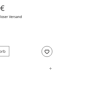
Preis
 €
loser Versand
orb