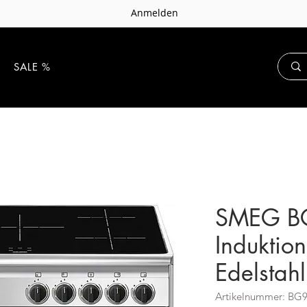
Anmelden
E
SALE %
SMEG B
Induktio
Edelstahl
Artikelnummer: BG