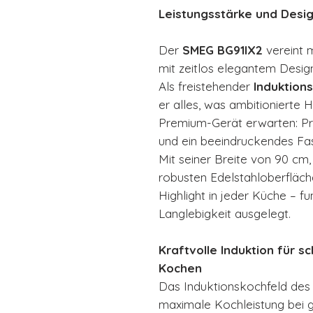
Leistungsstärke und Desig
Der
SMEG BG91IX2
vereint 
mit zeitlos elegantem Desig
Als freistehender
Induktion
er alles, was ambitionierte
Premium-Gerät erwarten: Prä
und ein beeindruckendes F
Mit seiner Breite von 90 cm,
robusten Edelstahloberfläch
Highlight in jeder Küche – fun
Langlebigkeit ausgelegt.
Kraftvolle Induktion für s
Kochen
Das Induktionskochfeld des 
maximale Kochleistung bei gl