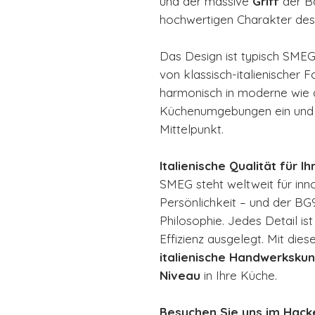
und der massive
Griff
der Ba
hochwertigen Charakter des
Das Design ist typisch SMEG –
von klassisch-italienischer 
harmonisch in moderne wie a
Küchenumgebungen ein und wi
Mittelpunkt.
Italienische Qualität für I
SMEG steht weltweit für inn
Persönlichkeit – und der BG9
Philosophie. Jedes Detail ist
Effizienz ausgelegt. Mit die
italienische Handwerkskun
Niveau
in Ihre Küche.
Besuchen Sie uns im Hack