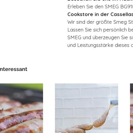
Erleben Sie den SMEG BG91I
Cookstore in der Cassella
Wir sind der größte Smeg S
Lassen Sie sich persönlich b
SMEG und überzeugen Sie sic
und Leistungsstärke dieses
interessant