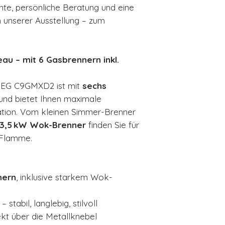
te, persönliche Beratung und eine
n unserer Ausstellung – zum
u – mit 6 Gasbrennern inkl.
MEG C9GMXD2 ist mit
sechs
und bietet Ihnen maximale
tuation. Vom kleinen Simmer-Brenner
3,5 kW Wok-Brenner
finden Sie für
 Flamme.
nern
, inklusive starkem Wok-
– stabil, langlebig, stilvoll
ekt über die Metallknebel