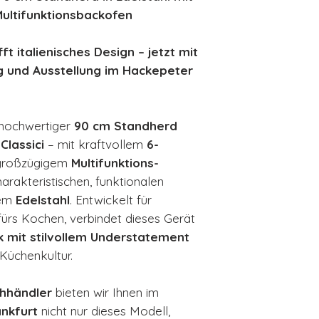
Multifunktionsbackofen
fft italienisches Design – jetzt mit
g und Ausstellung im Hackepeter
 hochwertiger
90 cm Standherd
e
Classici
– mit kraftvollem
6-
 großzügigem
Multifunktions-
arakteristischen, funktionalen
tem
Edelstahl
. Entwickelt für
ürs Kochen, verbindet dieses Gerät
k mit stilvollem Understatement
 Küchenkultur.
chhändler
bieten wir Ihnen im
nkfurt
nicht nur dieses Modell,