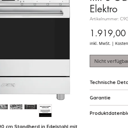
Elektro
Artikelnummer: C
1.919,00
inkl. MwSt.
|
Kosten
Nicht verfügba
Technische Deta
Squared Desi
Garantie
90 cm Breite
6-flammiges G
2 Jahre Herstelle
Produktdatenbl
Multifunktion
Vapor Clean R
Produktblatt
0 cm Standherd in Edelstahl mit