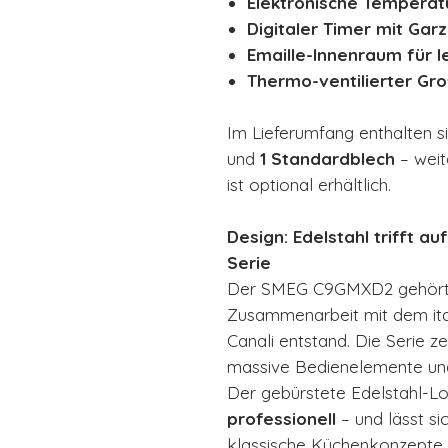
Elektronische Temperat
Digitaler Timer mit Ga
Emaille-Innenraum für l
Thermo-ventilierter Gro
Im Lieferumfang enthalten s
und
1 Standardblech
– weit
ist optional erhältlich.
Design: Edelstahl trifft auf
Serie
Der SMEG C9GMXD2 gehört
Zusammenarbeit mit dem ita
Canali entstand. Die Serie ze
massive Bedienelemente und
Der gebürstete Edelstahl-L
professionell
– und lässt s
klassische Küchenkonzepte i