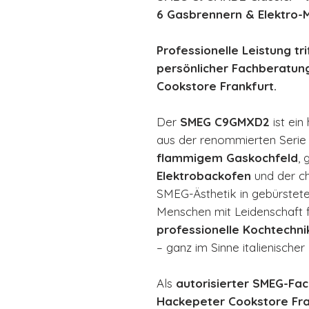
6 Gasbrennern & Elektro-
Professionelle Leistung tri
persönlicher Fachberatun
Cookstore Frankfurt.
Der
SMEG C9GMXD2
ist ein
aus der renommierten Seri
flammigem Gaskochfeld
,
Elektrobackofen
und der ch
SMEG-Ästhetik in gebürste
Menschen mit Leidenschaft f
professionelle Kochtechni
– ganz im Sinne italienischer
Als
autorisierter SMEG-Fa
Hackepeter Cookstore Fra