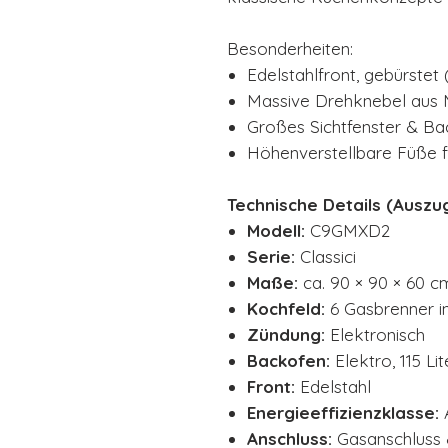
Besonderheiten:
Edelstahlfront, gebürstet 
Massive Drehknebel aus 
Großes Sichtfenster & B
Höhenverstellbare Füße f
Technische Details (Auszug
Modell:
C9GMXD2
Serie:
Classici
Maße:
ca. 90 × 90 × 60 c
Kochfeld:
6 Gasbrenner i
Zündung:
Elektronisch
Backofen:
Elektro, 115 Li
Front:
Edelstahl
Energieeffizienzklasse:
Anschluss:
Gasanschluss &