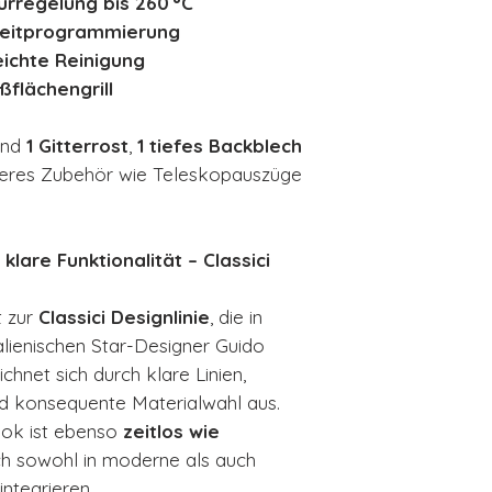
urregelung bis 260 °C
rzeitprogrammierung
eichte Reinigung
ßflächengrill
ind
1 Gitterrost
,
1 tiefes Backblech
eres Zubehör wie Teleskopauszüge
 klare Funktionalität – Classici
 zur
Classici Designlinie
, die in
lienischen Star-Designer Guido
ichnet sich durch klare Linien,
 konsequente Materialwahl aus.
ook ist ebenso
zeitlos wie
ich sowohl in moderne als auch
ntegrieren.