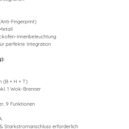
(Anti-Fingerprint)
Metall
ackofen-Innenbeleuchtung
ür perfekte Integration
):
m (B × H × T)
nkl. 1 Wok-Brenner
ter, 9 Funktionen
A
 Starkstromanschluss erforderlich