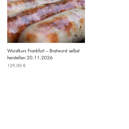
Wurstkurs Frankfurt – Bratwurst selbst
herstellen 20.11.2026
Preis
129,00 €
inkl. MwSt.
|
Kostenloser Versand
Vorführgerät
Vorführgerät
Vorführgerät
Vorführgerät
KUNDENKONTO
STARTSEITE