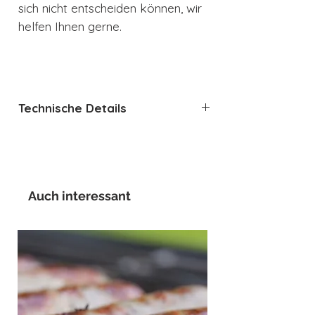
sich nicht entscheiden können, wir
helfen Ihnen gerne.
Technische Details
Material: Acryl und Stahl
Peugeot-Mahlwerk aus
hochwertigem Stahl
Integrierter Vorratsbehälter für
Auch interessant
7 bis 8 Nüsse
Höhe ca 9,5 cm
Inklusive 6 Muskatnüsse