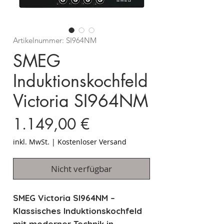
Artikelnummer: SI964NM
SMEG
Induktionskochfeld
Victoria SI964NM
Preis
1.149,00 €
inkl. MwSt.
|
Kostenloser Versand
Nicht verfügbar
SMEG Victoria SI964NM –
Klassisches Induktionskochfeld
mit moderner Technik in