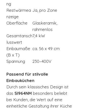
ng
Restwärmea
Ja, pro Zone
nzeige
Oberfläche
Glaskeramik,
rahmenlos
Gesamtansch
7,4 kW
lusswert
Einbaumaße
ca. 56 x 49 cm
(B x T)
Spannung
230–400V
Passend für stilvolle
Einbauküchen
Durch sein klassisches Design ist
das
SI964NM
besonders beliebt
bei Kunden, die Wert auf eine
einheitliche Gestaltung ihrer Küche