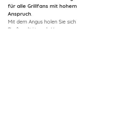
für alle Grillfans mit hohem
Anspruch
.
Mit dem Angus holen Sie sich
Profiqualität nach Hause –
langlebig, vielseitig und bereit für
jedes Grillabenteuer.
Technische Details
Anzahl der Brenner:
4
Edelstahl-Hauptbrenner + 1
Infrarot-Backburner
Leistung:
ca. 17,6 kW
Auch interessant
Gesamtleistung
Grillfläche:
ca. 76 x 49 cm
Material:
Edelstahl (Typ 304,
rostfrei)