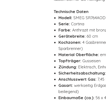
Technische Daten
Modell:
SMEG SR764AOD
Serie:
Cortina
Farbe:
Anthrazit mit bro
Gerätebreite:
60 cm
Kochzonen:
4 Gasbrenner 
Sparbrenner)
Material Oberfläche:
ema
Topfträger:
Gusseisen
Zündung:
Elektrisch, Ein
Sicherheitsabschaltung:
Anschlusswert Gas:
7,45
Gasart:
werkseitig Erdgas
beiliegend)
Einbaumaße (ca.):
56 x 