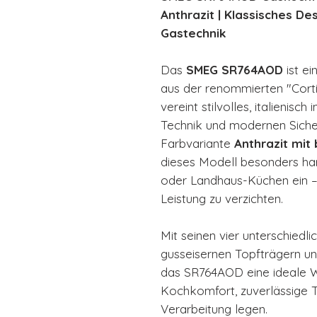
Anthrazit | Klassisches De
Gastechnik
Das
SMEG SR764AOD
ist e
aus der renommierten "Corti
vereint stilvolles, italienisch
Technik und modernen Sicher
Farbvariante
Anthrazit mit
dieses Modell besonders harm
oder Landhaus-Küchen ein – 
Leistung zu verzichten.
Mit seinen vier unterschiedl
gusseisernen Topfträgern un
das SR764AOD eine ideale Wa
Kochkomfort, zuverlässige 
Verarbeitung legen.