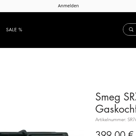
Anmelden
E
SALE %
Smeg S
Gaskochf
Artikelnummer: SR
399,00 €