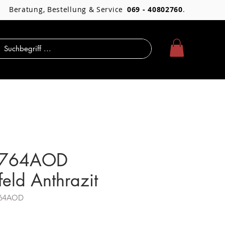
Beratung, Bestellung & Service
069 - 40802760
.
R764AOD
eld Anthrazit
764AOD
Preis