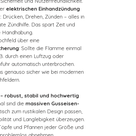
icherheit und Nutzerfreundlichkeit.
ner
elektrischen Einhandzündung
: Drücken, Drehen, Zünden – alles in
e Zündhilfe. Das spart Zeit und
e Handhabung.
ochfeld über eine
cherung
: Sollte die Flamme einmal
 B. durch einen Luftzug oder
ufuhr automatisch unterbrochen.
as genauso sicher wie bei modernen
hfeldern.
– robust, stabil und hochwertig
al sind die
massiven Gusseisen-
ptisch zum rustikalen Design passen,
ilität und Langlebigkeit überzeugen.
r Töpfe und Pfannen jeder Größe und
ng problemlos abnehmen.