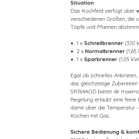
Situation
Das Kochfeld verfügt über
v
verschiedenen Größen, die si
Töpfe und Pfannen abstimme
1 x
Schnellbrenner
(3,10 
2 x
Normalbrenner
(1,65
1 x
Sparbrenner
(1,05 kW
Egal ob schnelles Anbraten
das gleichzeitige Zubereit
SR764AOD bietet dir maximale
Regelung erlaubt eine feine
damit über die Temperatur –
Kochen mit Gas.
Sichere Bedienung & komf