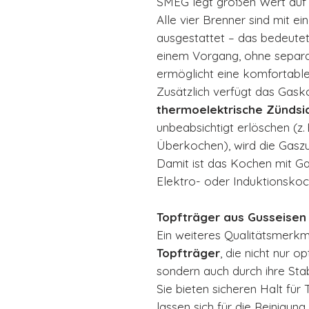
SMEG legt großen Wert auf S
Alle vier Brenner sind mit ei
ausgestattet – das bedeutet
einem Vorgang, ohne separat
ermöglicht eine komfortabl
Zusätzlich verfügt das Gask
thermoelektrische Zündsi
unbeabsichtigt erlöschen (z.
Überkochen), wird die Gasz
Damit ist das Kochen mit G
Elektro- oder Induktionskoc
Topfträger aus Gusseisen 
Ein weiteres Qualitätsmerkm
Topfträger
, die nicht nur o
sondern auch durch ihre Stab
Sie bieten sicheren Halt fü
lassen sich für die Reinigu