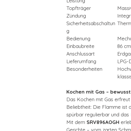
Leistung
Topfträger
Massi
Zündung
Integ
Sicherheitsabschaltun
Therm
g
Bedienung
Mecha
Einbaubreite
86 cm
Anschlussart
Erdga
Lieferumfang
LPG-D
Besonderheiten
Hochw
klassi
Kochen mit Gas – bewusst
Das Kochen mit Gas erfreut 
Beliebtheit: Die Flamme ist d
spürbar regulierbar und das
Mit dem
SRV896AOGH
erleb
Gerichte – vom zarten Schme