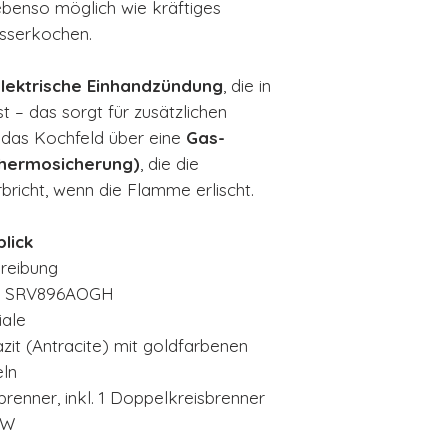
benso möglich wie kräftiges
sserkochen.
lektrische Einhandzündung
, die in
st – das sorgt für zusätzlichen
das Kochfeld über eine
Gas-
Thermosicherung)
, die die
bricht, wenn die Flamme erlischt.
lick
reibung
 SRV896AOGH
iale
zit (Antracite) mit goldfarbenen
ln
renner, inkl. 1 Doppelkreisbrenner
kW