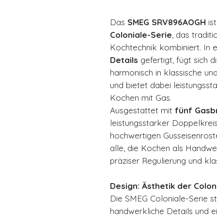
Das
SMEG SRV896AOGH
is
Coloniale-Serie
, das tradit
Kochtechnik kombiniert. In
Details
gefertigt, fügt sich 
harmonisch in klassische un
und bietet dabei leistungsst
Kochen mit Gas.
Ausgestattet mit
fünf Gasb
leistungsstarker Doppelkrei
hochwertigen Gusseisenrost
alle, die Kochen als Handwe
präziser Regulierung und kla
Design: Ästhetik der Colon
Die SMEG Coloniale-Serie s
handwerkliche Details und 