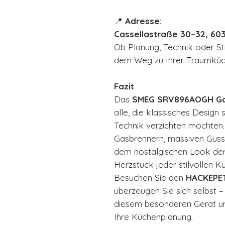
📍
Adresse:
Cassellastraße 30–32, 60
Ob Planung, Technik oder Sti
dem Weg zu Ihrer Traumküc
Fazit
Das
SMEG SRV896AOGH Ga
alle, die klassisches Design
Technik verzichten möchten. 
Gasbrennern, massiven Gusse
dem nostalgischen Look der
Herzstück jeder stilvollen K
Besuchen Sie den
HACKEPE
überzeugen Sie sich selbst –
diesem besonderen Gerät und
Ihre Küchenplanung.