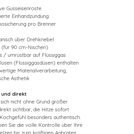
ve Gusseisenroste
rierte Einhandzündung
osicherung pro Brenner
nisch über Drehknebel
 (für 90 cm-Nischen)
s / umrüstbar auf Flüssiggas
üsen (Flüssiggasdüsen) enthalten
ertige Materialverarbeitung,
sche Ästhetik
 und direkt
sich nicht ohne Grund großer
irekt sichtbar, die Hitze sofort
 Kochgefühl besonders authentisch.
en Sie die volle Kontrolle über Ihre
lzen bis zum kräftigen Anbraten.