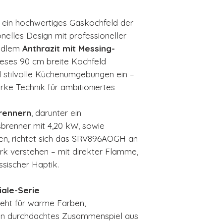
t ein hochwertiges Gaskochfeld der
ionelles Design mit professioneller
 edlem
Anthrazit mit Messing-
dieses 90 cm breite Kochfeld
d stilvolle Küchenumgebungen ein –
arke Technik für ambitioniertes
rennern
, darunter ein
sbrenner mit 4,20 kW, sowie
en, richtet sich das SRV896AOGH an
rk verstehen – mit direkter Flamme,
ssischer Haptik.
iale-Serie
teht für warme Farben,
ein durchdachtes Zusammenspiel aus