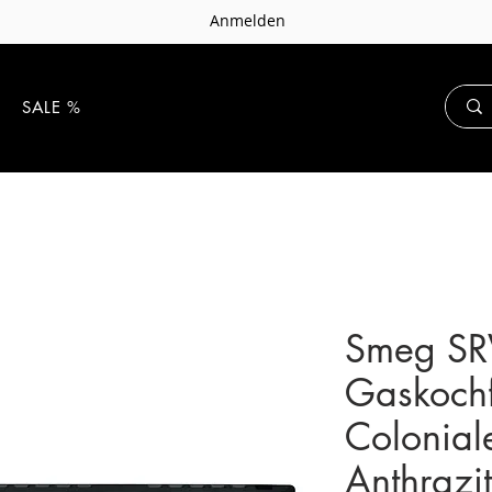
Anmelden
E
SALE %
Smeg S
Gaskochf
Coloniale
Anthrazit