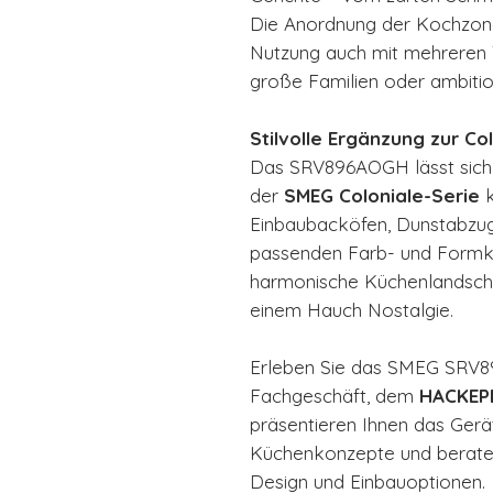
Die Anordnung der Kochzonen
Nutzung auch mit mehreren Tö
große Familien oder ambitio
Stilvolle Ergänzung zur Co
Das SRV896AOGH lässt sich 
der
SMEG Coloniale-Serie
k
Einbaubacköfen, Dunstabzug
passenden Farb- und Formko
harmonische Küchenlandschaf
einem Hauch Nostalgie.
Erleben Sie das SMEG SRV8
Fachgeschäft, dem
HACKEPE
präsentieren Ihnen das Gerä
Küchenkonzepte und beraten
Design und Einbauoptionen.