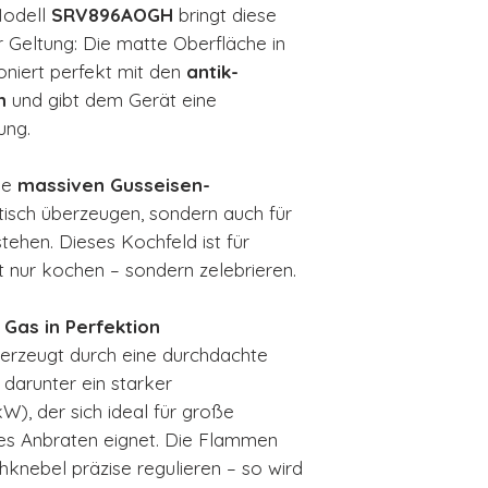
Modell
SRV896AOGH
bringt diese
r Geltung: Die matte Oberfläche in
niert perfekt mit den
antik-
n
und gibt dem Gerät eine
ung.
ie
massiven Gusseisen-
optisch überzeugen, sondern auch für
stehen. Dieses Kochfeld ist für
 nur kochen – sondern zelebrieren.
 Gas in Perfektion
zeugt durch eine durchdachte
 darunter ein starker
W), der sich ideal für große
es Anbraten eignet. Die Flammen
ehknebel präzise regulieren – so wird