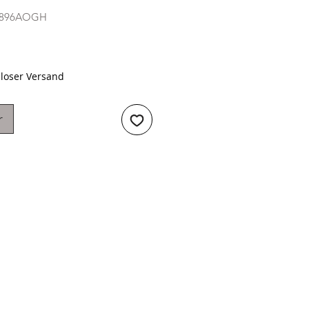
RV896AOGH
Preis
loser Versand
r