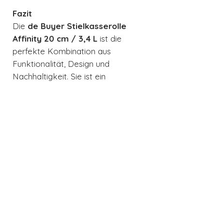
Fazit
Die
de Buyer Stielkasserolle
Affinity 20 cm / 3,4 L
ist die
perfekte Kombination aus
Funktionalität, Design und
Nachhaltigkeit. Sie ist ein
unverzichtbares Werkzeug für
jeden, der das Kochen liebt und
Wert auf Qualität legt. Investieren
Sie in die de Buyer Stielkasserolle
Affinity und erleben Sie den
Unterschied, den hochwertige
Kochutensilien in Ihrer Küche
machen können. Diese Kasserolle
ist nicht nur ein Werkzeug, sondern
ein Versprechen für kulinarische
Exzellenz.