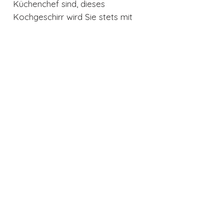
Küchenchef sind, dieses
Kochgeschirr wird Sie stets mit
seiner Leistungsfähigkeit und
Schönheit begeistern.
Produktdetails
Hitzequelle - Alle Herde und
Backöfen
Material - Kupfer-Edelstahl
Variante - Ø 16cm
Auch interessant
Materialien - Kupfer
Induktion - Ja
Fester oder abnehmbarer Griff -
Fest
Durchmesser - Ø 16cm