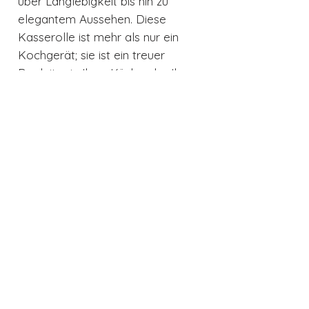
über Langlebigkeit bis hin zu
elegantem Aussehen. Diese
Kasserolle ist mehr als nur ein
Kochgerät; sie ist ein treuer
Begleiter in Ihrer Küche, der Ihnen
hilft, kulinarische Meisterwerke zu
erschaffen.
Investieren Sie in die
de Buyer
Stielkasserolle Affinity
und
erleben Sie den Unterschied, den
hochwertiges Kochgeschirr in Ihrer
Küche machen kann. Lassen Sie
sich inspirieren und bringen Sie Ihre
Kochkünste auf ein neues Level.
Produktdetails
Hitzequelle - Alle Herde und