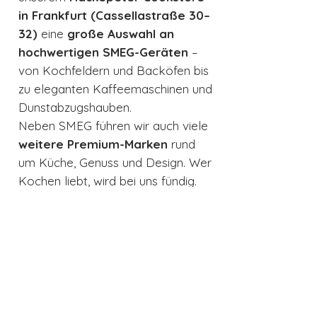
in Frankfurt (Cassellastraße 30–
32)
eine
große Auswahl an
hochwertigen SMEG-Geräten
–
von Kochfeldern und Backöfen bis
zu eleganten Kaffeemaschinen und
Dunstabzugshauben.
Neben SMEG führen wir auch viele
weitere Premium-Marken
rund
um Küche, Genuss und Design. Wer
Kochen liebt, wird bei uns fündig.
Lassen Sie sich inspirieren und
persönlich beraten – wir freuen uns
auf Ihren Besuch!
Produktdatenblatt
Produktdatenblatt