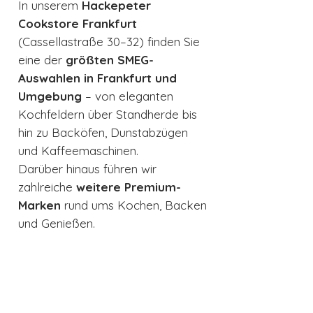
In unserem
Hackepeter
Cookstore Frankfurt
(Cassellastraße 30–32) finden Sie
eine der
größten SMEG-
Auswahlen in Frankfurt und
Umgebung
– von eleganten
Kochfeldern über Standherde bis
hin zu Backöfen, Dunstabzügen
und Kaffeemaschinen.
Darüber hinaus führen wir
zahlreiche
weitere Premium-
Marken
rund ums Kochen, Backen
und Genießen.
Wer sich für stilvolle Küchengeräte
begeistert, wird bei uns fündig.
Lassen Sie sich inspirieren und