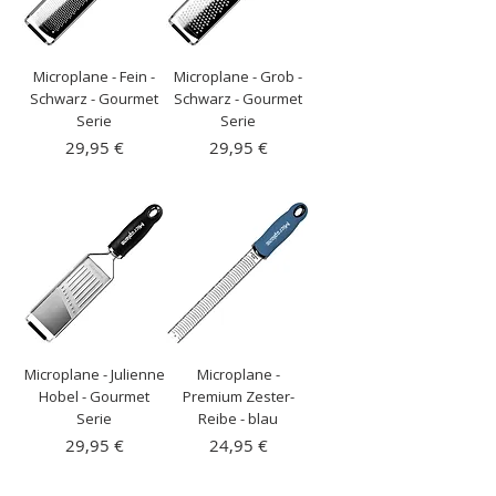
Microplane - Fein -
Microplane - Grob -
Schwarz - Gourmet
Schwarz - Gourmet
Serie
Serie
Preis
Preis
29,95 €
29,95 €
inkl. MwSt.
|
inkl. MwSt.
|
Kostenloser Versand
Kostenloser Versand
Microplane - Julienne
Microplane -
Hobel - Gourmet
Premium Zester-
Serie
Reibe - blau
Preis
Preis
29,95 €
24,95 €
inkl. MwSt.
|
inkl. MwSt.
|
Kostenloser Versand
Kostenloser Versand