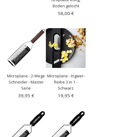
inkl. MwSt.
|
Boden gelocht
Kostenloser Versand
Preis
58,00 €
inkl. MwSt.
|
Kostenloser Versand
Microplane - 2-Wege
Microplane - Ingwer-
Schneider - Master
Reibe 3 in 1 -
Serie
Schwarz
Preis
Preis
39,95 €
19,95 €
inkl. MwSt.
|
inkl. MwSt.
|
Kostenloser Versand
Kostenloser Versand