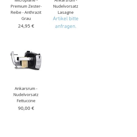
Microplane -
Ankarsrum -
Premium Zester-
Nudelvorsatz
Reibe - Anthrazit
Lasagne
Grau
Artikel bitte
Preis
24,95 €
anfragen.
inkl. MwSt.
|
Kostenloser Versand
Ankarsrum -
Nudelvorsatz
Fettuccine
Preis
90,00 €
inkl. MwSt.
|
Kostenloser Versand