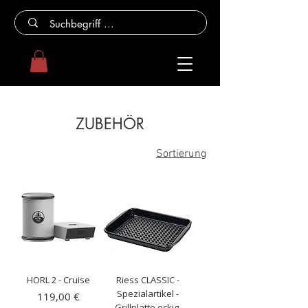
ZUBEHÖR
Sortierung
HORL 2 - Cruise
Riess CLASSIC -
Spezialartikel -
Preis
119,00 €
Grillplatte eckig,