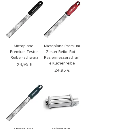
Microplane -
Microplane Premium
Premium Zester-
Zester Reibe Rot –
Reibe - schwarz
Rasiermesserscharf
e Küchenreibe
Preis
24,95 €
Preis
24,95 €
inkl. MwSt.
|
Kostenloser Versand
inkl. MwSt.
|
Kostenloser Versand