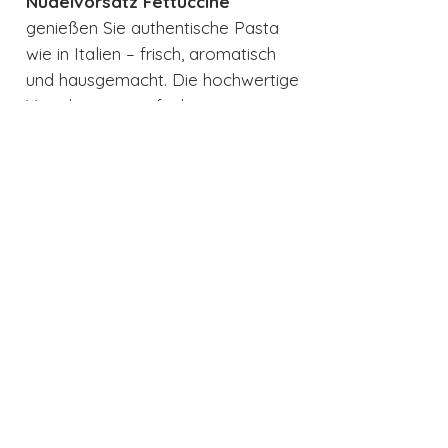
Nudelvorsatz Fettuccine
genießen Sie authentische Pasta
wie in Italien – frisch, aromatisch
und hausgemacht. Die hochwertige
Verarbeitung, einfache
Handhabung und perfekte
Integration in Ihre Ankarsrum
Küchenmaschine machen diesen
Aufsatz zum unverzichtbaren
Zubehör für alle Pastaliebhaber.
Auch interessant