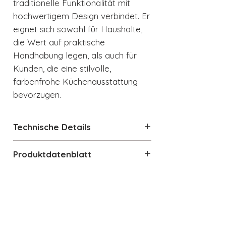
traditionelle Funktionalität mit
hochwertigem Design verbindet. Er
eignet sich sowohl für Haushalte,
die Wert auf praktische
Handhabung legen, als auch für
Kunden, die eine stilvolle,
farbenfrohe Küchenausstattung
bevorzugen.
Technische Details
Modell:
SMEG WKF01PG
Produktdatenblatt
Produkttyp:
Herdkessel /
Stovetop Kettle
Produktdatenblatt WKF01PG
Fassungsvermögen:
2,3 Liter
(~10 Tassen)
Kompatible Herdarten:
Auch interessant
Induktion, Gas, Elektro,