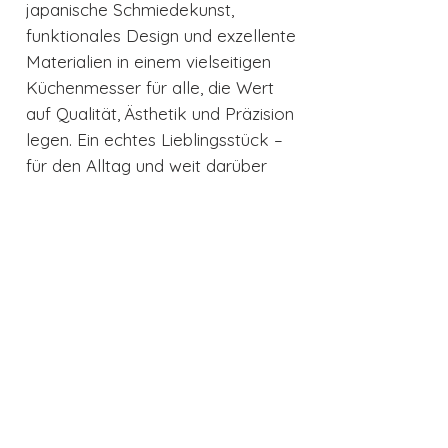
japanische Schmiedekunst,
funktionales Design und exzellente
Materialien in einem vielseitigen
Küchenmesser für alle, die Wert
auf Qualität, Ästhetik und Präzision
legen. Ein echtes Lieblingsstück –
für den Alltag und weit darüber
hinaus.
Produktdetails
Marke Suncraft
Senzo Classic - Serie, ID-03
Klingenlänge 14,3 cm
Griffmaterial Pakkawood