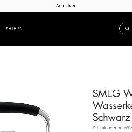
Anmelden
E
SALE %
SMEG W
Wasserke
Schwarz
Artikelnummer: WK