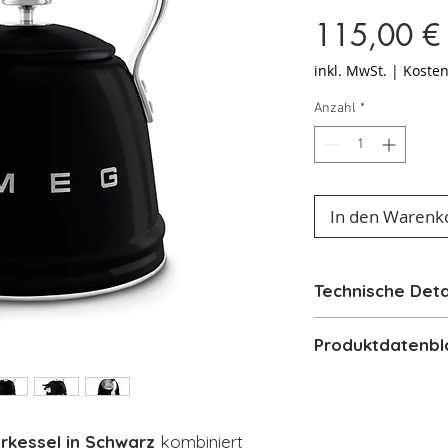
115,00 €
inkl. MwSt.
|
Kosten
Anzahl
*
In den Warenk
Technische Deta
Technische Mer
Produktdatenbl
Modell:
SMEG 
Produkttyp:
H
Produktdatenbl
Kettle
Fassungsver
kessel in Schwarz
kombiniert