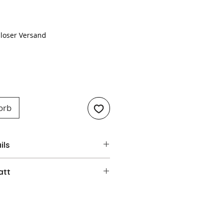
Preis
loser Versand
orb
ils
kmale
att
WKF01BL
erdkessel / Stovetop
att WKF01BL
mögen:
2,3 Liter (~10 Tassen)