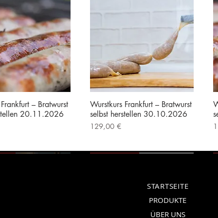
Frankfurt – Bratwurst
Wurstkurs Frankfurt – Bratwurst
W
rstellen 20.11.2026
selbst herstellen 30.10.2026
s
Preis
P
129,00 €
1
|
Kostenloser Versand
inkl. MwSt.
|
Kostenloser Versand
i
erät
Vorführgerät
STARTSEITE
PRODUKTE
ÜBER UNS