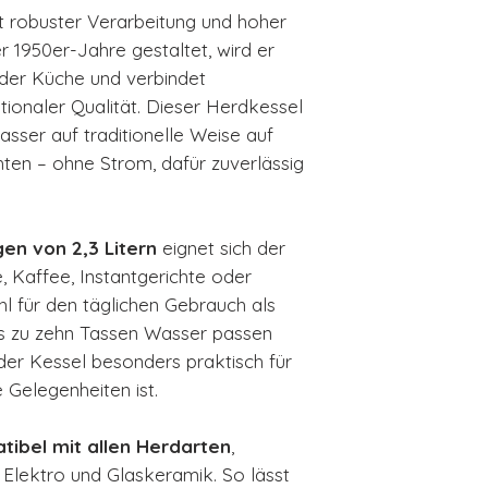
Kompatible H
t robuster Verarbeitung und hoher
Elektro, Glas
der 1950er-Jahre gestaltet, wird er
Material Geh
jeder Küche und verbindet
Pfeife/Silben
tionaler Qualität. Dieser Herdkessel
Ausgießer, ak
Wasser auf traditionelle Weise auf
Handgriff:
Erg
ten – ohne Strom, dafür zuverlässig
rutschfester S
Wasserstand
Deckel:
Abneh
n von 2,3 Litern
eignet sich der
Durchmesser
, Kaffee, Instantgerichte oder
Abmessungen
 für den täglichen Gebrauch als
205 mm
is zu zehn Tassen Wasser passen
Gewicht:
ca. 1
der Kessel besonders praktisch für
 Gelegenheiten ist.
tibel mit allen Herdarten
,
, Elektro und Glaskeramik. So lässt