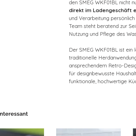
den SMEG WKF01BL nicht nur
direkt im Ladengeschäft 
und Verarbeitung persönlich
Team steht beratend zur Sei
Nutzung und Pflege des Was
Der SMEG WKF01BL ist ein l
traditionelle Herdanwendung
ansprechendem Retro-Design
für designbewusste Haushalte
funktionale, hochwertige Kü
interessant