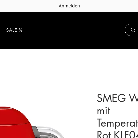
Anmelden
E
SALE %
SMEG Wa
mit
Temperat
Rot KLF