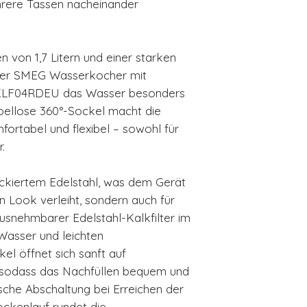
rere Tassen nacheinander
von 1,7 Litern und einer starken
 der SMEG Wasserkocher mit
 KLF04RDEU das Wasser besonders
bellose 360°-Sockel macht die
rtabel und flexibel – sowohl für
.
ckiertem Edelstahl, was dem Gerät
n Look verleiht, sondern auch für
ausnehmbarer Edelstahl-Kalkfilter im
Wasser und leichten
el öffnet sich sanft auf
 sodass das Nachfüllen bequem und
ische Abschaltung bei Erreichen der
ockenlauf rundet die