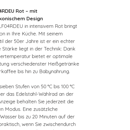
Trockenlaufsc
RDEU Rot – mit
Temperaturregel
ikonischem Design
C,80 ̊ C, 90 ̊ C,
In 8 Farben erh
04RDEU in intensivem Rot bringt
2400 Watt Lei
on in Ihre Küche. Mit seinem
Nettogewicht 1
 der 50er Jahre ist er ein echter
2 Jahre Herste
Stärke liegt in der Technik: Dank
ssertemperatur bietet er optimale
itung verschiedenster Heißgetränke
rkaffee bis hin zu Babynahrung.
sieben Stufen von 50 °C bis 100 °C
er das Edelstahl-Wählrad an der
nzeige behalten Sie jederzeit die
n Modus. Eine zusätzliche
Wasser bis zu 20 Minuten auf der
raktisch, wenn Sie zwischendurch