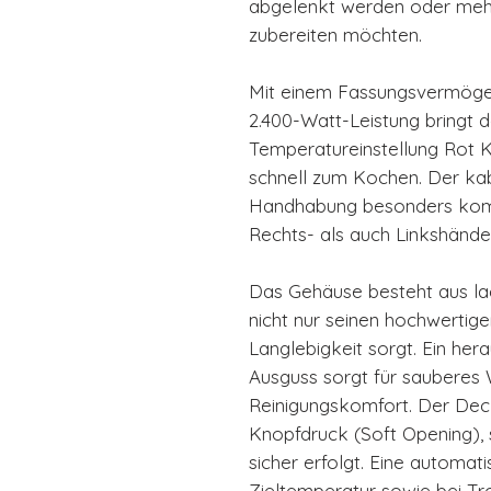
abgelenkt werden oder meh
zubereiten möchten.
Mit einem Fassungsvermögen 
2.400-Watt-Leistung bringt
Temperatureinstellung Rot
schnell zum Kochen. Der ka
Handhabung besonders komfo
Rechts- als auch Linkshänder
Das Gehäuse besteht aus la
nicht nur seinen hochwertige
Langlebigkeit sorgt. Ein her
Ausguss sorgt für sauberes 
Reinigungskomfort. Der Deck
Knopfdruck (Soft Opening),
sicher erfolgt. Eine automat
Zieltemperatur sowie bei Tr