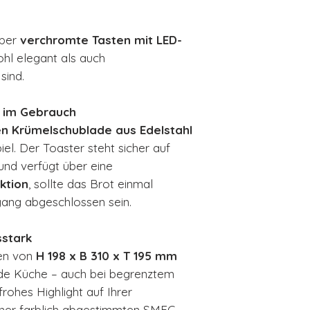
.
über
verchromte Tasten mit LED-
ohl elegant als auch
sind.
r im Gebrauch
 Krümelschublade aus Edelstahl
piel. Der Toaster steht sicher auf
und verfügt über eine
ktion
, sollte das Brot einmal
ang abgeschlossen sein.
sstark
en von
H 198 x B 310 x T 195 mm
jede Küche – auch bei begrenztem
rohes Highlight auf Ihrer
 einer farblich abgestimmten SMEG-