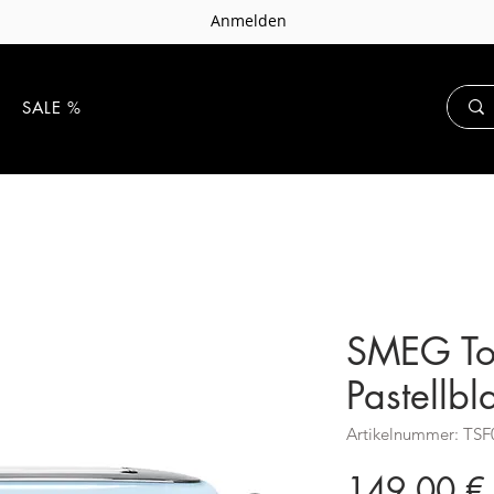
Anmelden
E
SALE %
SMEG To
Pastellb
Artikelnummer: TS
149,00 €