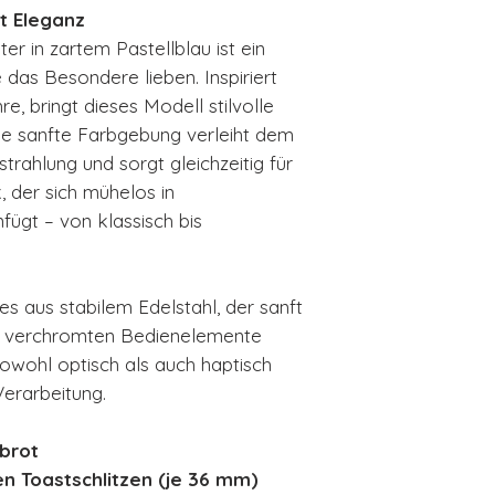
t Eleganz
Herausnehmba
Gehäuse aus Ed
 in zartem Pastellblau ist ein
In 15 Farben er
 das Besondere lieben. Inspiriert
HxBxT: 200x3
, bringt dieses Modell stilvolle
Leistung: 950
Die sanfte Farbgebung verleiht dem
Elekt. Anschl
trahlung und sorgt gleichzeitig für
Nettogewicht: 
 der sich mühelos in
2 Jahre Herste
fügt – von klassisch bis
s aus stabilem Edelstahl, der sanft
 verchromten Bedienelemente
wohl optisch als auch haptisch
Verarbeitung.
sbrot
en Toastschlitzen (je 36 mm)