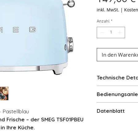
inkl. MwSt.
|
Kosten
Anzahl
*
In den Warenk
Technische Deta
2-Schlitz-Toas
Bedienungsanle
Extra breite, 
Automatischer
Bedienungsanlei
Datenblatt
Pastellblau
nach Röstend
nd Frische – der SMEG TSF01PBEU
6 Röstgradstu
Produktdatenbl
 in Ihre Küche.
3 verschieden
Auftaufen und