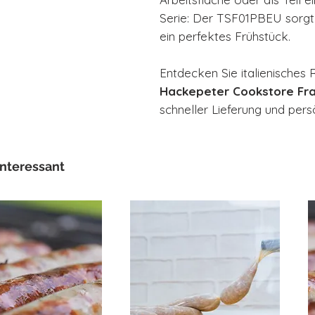
Serie: Der TSF01PBEU sorgt
ein perfektes Frühstück.
Entdecken Sie italienisches R
Hackepeter Cookstore Fra
schneller Lieferung und pers
interessant