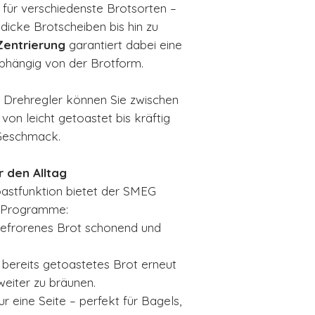
l für verschiedenste Brotsorten –
dicke Brotscheiben bis hin zu
Zentrierung
garantiert dabei eine
bhängig von der Brotform.
n Drehregler können Sie zwischen
von leicht getoastet bis kräftig
 Geschmack.
r den Alltag
Toastfunktion bietet der SMEG
e Programme:
gefrorenes Brot schonend und
t bereits getoastetes Brot erneut
eiter zu bräunen.
ur eine Seite – perfekt für Bagels,