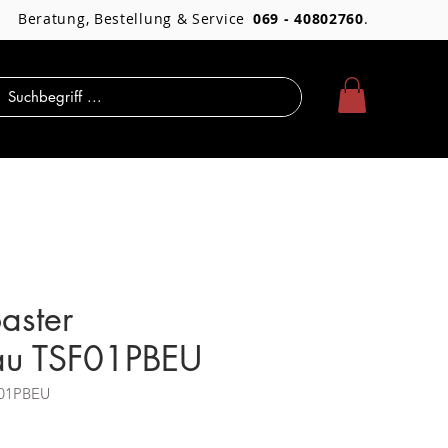
Beratung, Bestellung & Service
069 - 40802760
.
aster
lau TSF01PBEU
F01PBEU
Preis