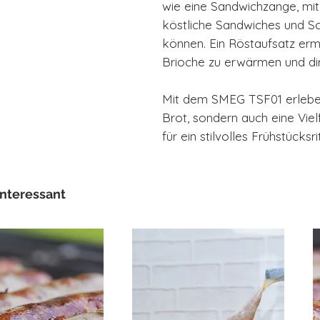
wie eine Sandwichzange, mi
köstliche Sandwiches und S
können. Ein Röstaufsatz ermö
Brioche zu erwärmen und di
Mit dem SMEG TSF01 erleben 
Brot, sondern auch eine Viel
für ein stilvolles Frühstücksri
interessant