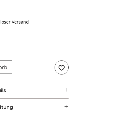
Preis
loser Versand
orb
ils
ter im 50's Retro Style
itung
36 mm Toastschlitze
 Auswurf der Toastscheiben
tung_Toaster_TSF01
e
fen