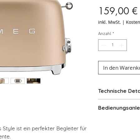
159,00 €
inkl. MwSt.
|
Kosten
Anzahl
*
In den Warenk
Technische Deta
2-Schlitz-Toas
Bedienungsanle
Extra breite, 
Automatischer
Bedienungsanlei
nach Röstend
Style ist ein perfekter Begleiter für
6 Röstgradstu
ente.