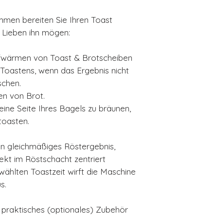
3 verschieden
Auftaufen und
mmen bereiten Sie Ihren Toast
Herausnehmba
e Lieben ihn mögen:
Gehäuse aus Ed
In 15 Farben er
ufwärmen von Toast & Brotscheiben
HxBxT: 200x3
Toastens, wenn das Ergebnis nicht
Leistung: 950
schen.
Elekt. Anschl
en von Brot.
Nettogewicht: 
eine Seite Ihres Bagels zu bräunen,
2 Jahre Herste
toasten.
in gleichmäßiges Röstergebnis,
ekt im Röstschacht zentriert
ählten Toastzeit wirft die Maschine
us.
 praktisches (optionales) Zubehör