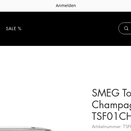
Anmelden
E
SALE %
SMEG To
Champag
TSF01C
Artikelnummer: T