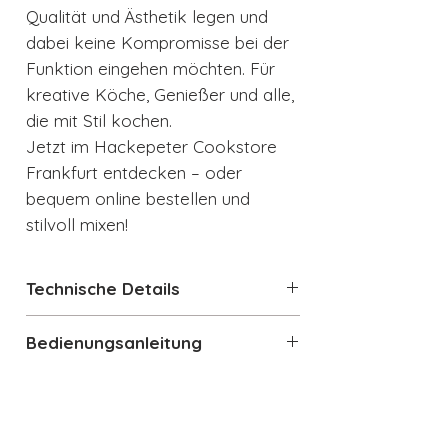
Qualität und Ästhetik legen und
dabei keine Kompromisse bei der
Funktion eingehen möchten. Für
kreative Köche, Genießer und alle,
die mit Stil kochen.
Jetzt im Hackepeter Cookstore
Frankfurt entdecken – oder
bequem online bestellen und
stilvoll mixen!
Technische Details
Stabmixer im 50's Retro Style
Bedienungsanleitung
Design
Ergonomischer anti-Rutsch-Griff
Bedienungsanleitung_Stabmixer_H
Datenblatt
Twist & Lock-Verschluss
BF01
In 4 Farben erhältlich
Produktdatenblatt_Stabmixer_HB