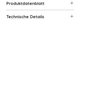
Produktdatenblatt
Produktdatenblatt
Technische Details
Technische Daten – SMEG
SO6302TX
Modell:
SO6302TX
Serie:
Classica/Classic
Auch interessant
Gerätekategorie:
Einbaubackofen 60 cm
Farbe / Material:
Edelstahl
(Fingerproof)
Nutzvolumen Garraum:
ca.
68 Liter
Energieeffizienzklasse:
A+
Heizarten:
10 Funktionen (u. a.
Umluft, Turbo, ECO, Grill, Pizza)
Temperaturbereich:
ca. 25 °C