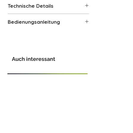
Energielabel
Technische Details
Anzahl der Beleuchtungen: 4
Bedienungsanleitung
Art der Beleuchtung: LED
Beleuchtungsleistung: 1 W
Bedienungsanleitung
Skala der LichtTemperatur: 3000
K
Luftstrom bei maximaler
Auch interessant
Geschwindigkeit im freiem
Modus (P0) 820 m³/h
Motorleistung 275 W
Anzahl der Fettfilter: 3
Art der Fettfilter: Aluminium
Durchmesser für
Motoranschluss 150 mm
Min. Sicherheitsabstand zu Gas-
Kochfeld: 750 mm
Min. Sicherheitsabstand zu