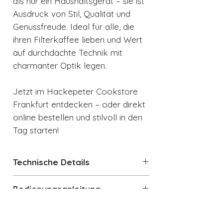
als nur ein Haushaltsgerät – sie ist
Ausdruck von Stil, Qualität und
Genussfreude. Ideal für alle, die
ihren Filterkaffee lieben und Wert
auf durchdachte Technik mit
charmanter Optik legen.
Jetzt im Hackepeter Cookstore
Frankfurt entdecken – oder direkt
online bestellen und stilvoll in den
Tag starten!
Technische Details
Filterkaffeemaschine im 50's
Bedienungsanleitung
Retro Style Design
Kapazität des Wassertanks: 1,4 L
Bedienungsanleitung_Filterkaffee
Datenblatt
(10 Tassen)
maschine_DCF02