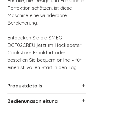
Für alle, die Design und Funktion in
Perfektion schätzen, ist diese
Maschine eine wunderbare
Bereicherung.
Entdecken Sie die SMEG
DCF02CREU jetzt im Hackepeter
Cookstore Frankfurt oder
bestellen Sie bequem online – für
einen stilvollen Start in den Tag.
Produktdetails
Filterkaffeemaschine im 50's
Bedienungsanleitung
Retro Style Design
Kapazität des Wassertanks: 1,4 L
Bedienungsanleitung_Filterkaffee
Datenblatt
(10 Tassen)
maschine_DCF02
Anzahl der Kaffeestärken: 2
Produktdatenblatt_Filterkaffeema