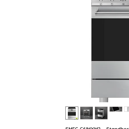
SMEG C6IMXM2 – Standherd 