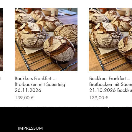
t
Backkurs Frankfurt –
Backkurs Frankfurt –
Brotbacken mit Sauerteig
Brotbacken mit Sauer
26.11.2026
21.10.2026 Backku
Preis
Preis
139,00 €
139,00 €
inkl. MwSt.
|
Kostenloser Versand
inkl. MwSt.
|
Kostenloser 
IMPRESSUM