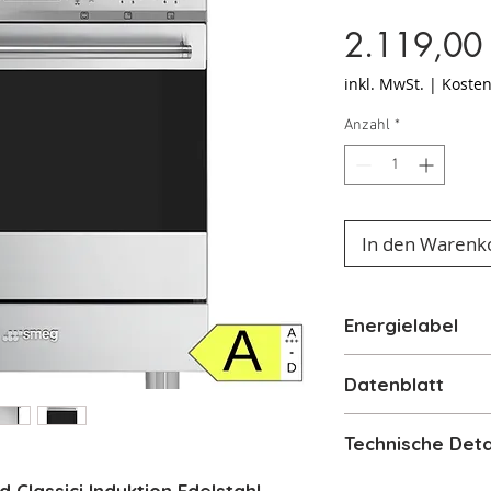
2.119,00
inkl. MwSt.
|
Kosten
Anzahl
*
In den Warenk
Energielabel
Energielabel
Datenblatt
Datenblatt
Technische Deta
Standherd 60
Classici Induktion Edelstahl