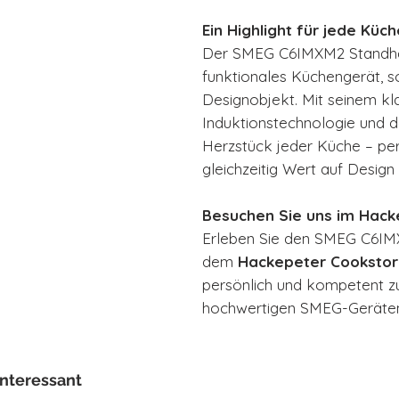
Ein Highlight für jede Küch
Der SMEG C6IMXM2 Standherd 
funktionales Küchengerät, s
Designobjekt. Mit seinem k
Induktionstechnologie und d
Herzstück jeder Küche – perf
gleichzeitig Wert auf Design
Besuchen Sie uns im Hack
Erleben Sie den SMEG C6IMX
dem
Hackepeter Cooksto
persönlich und kompetent z
hochwertigen SMEG-Geräte
interessant