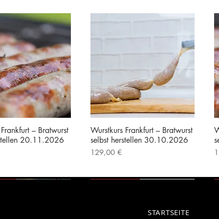
Frankfurt – Bratwurst
Wurstkurs Frankfurt – Bratwurst
W
rstellen 20.11.2026
selbst herstellen 30.10.2026
s
Preis
P
129,00 €
1
|
Kostenloser Versand
inkl. MwSt.
|
Kostenloser Versand
i
erät
Vorführgerät
STARTSEITE