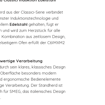
Induktionskoc
Elektrobackof
d aus der Classici-Serie verbindet
Classici Design
nster Induktionstechnologie und
Edelstahl Sinfo
vollem
Edelstahl
gehalten, fügt er
8 Garfuntkion
in und wird zum Herzstück für alle
4 Kochzonen
r Kombination aus zeitlosem Design,
elseitigem Ofen erfüllt der C6IMXM2
hwertige Verarbeitung
urch sein klares, klassisches Design
hl-Oberfläche besonders modern
und ergonomische Bedienelemente
ge Verarbeitung. Der Standherd ist
ch für SMEG, das italienisches Design
.