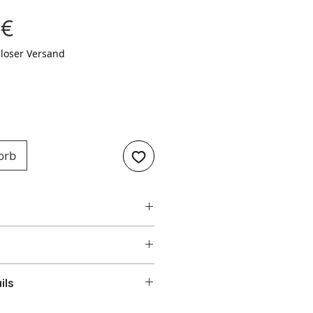
Preis
 €
loser Versand
orb
ils
 cm