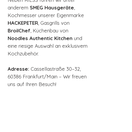
anderem
SMEG Hausgeräte
,
Kochmesser unserer Eigenmarke
HACKEPETER
, Gasgrills von
BroilChef
, Küchenbau von
Noodles Authentic Kitchen
und
eine riesige Auswahl an exklusivem
Kochzubehör.
Adresse:
Cassellastraße 30–32,
60386 Frankfurt/Main – Wir freuen
uns auf Ihren Besuch!
Technische Details
Backform aus Emaille speziell
für Guglhupf (Napfkuchen)22
cm Durchmesser