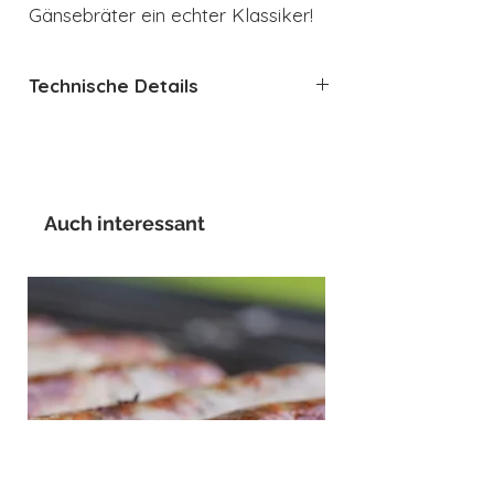
Gänsebräter ein echter Klassiker!
Technische Details
Zum Braten und Backen im
Backrohr geeignet
Mit vier emaillierten Griffen für
einfaches Hantieren
Auch interessant
Gut schließender Deckel der
ebenfalls als Bratform dienen
kann
Außen und innen blaue Emaille
Extra hoher Rand
Für energiesparendes Kochen
Hitzebeständig bis 450°C –
maximal empfohlene
Betriebstemperatur bei 220°
Backofengeeignet