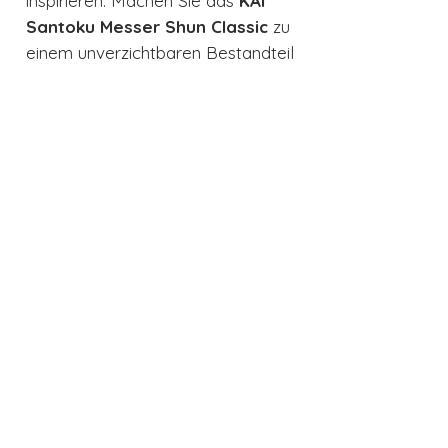
inspirieren. Machen Sie das
KAI
Santoku Messer Shun Classic
zu
einem unverzichtbaren Bestandteil
Ihrer Küche und entdecken Sie
neue Dimensionen des Kochens.
Technische Daten
Klingenlänge: 18 cm
Grifflänge: 12 cm
Klingendicke: 2,4 mm
Klingenhöhe: 4,5 cm
Auch interessant
Gewicht: 208 g
Klingenmaterial: 32-Lagen
Damaszener-Stahl
Schliff: beidseitig
Griffmaterial: Pakka-Holz