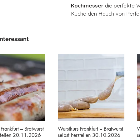
Kochmesser
die perfekte Wa
Küche den Hauch von Perfekt
interessant
Frankfurt – Bratwurst
Wurstkurs Frankfurt – Bratwurst
W
rstellen 20.11.2026
selbst herstellen 30.10.2026
s