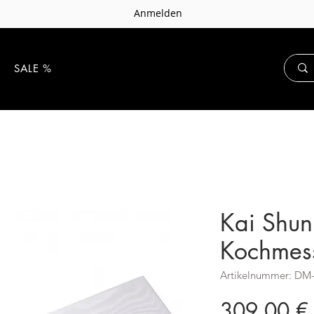
Anmelden
E
SALE %
Kai Shun
Kochmes
Artikelnummer: DM
309,00 €