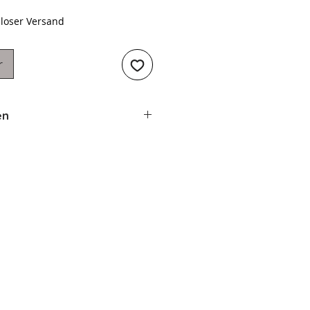
loser Versand
r
en
18 cm
28,5 cm
a. 9,0 cm
 ca. 2 mm
 Gramm