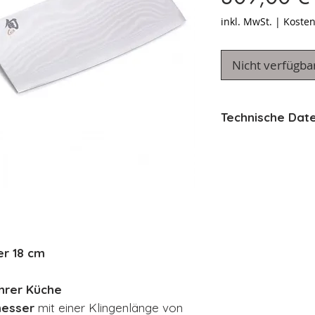
inkl. MwSt.
|
Kosten
Nicht verfügba
Technische Dat
Klingenlänge: 
Gesamtlänge: 
Klingenhöhe: c
Klingenstärke:
Gewicht: 325
r 18 cm
Ihrer Küche
messer
mit einer Klingenlänge von