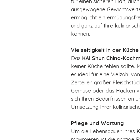
für einen sicheren Halt, auc
ausgewogene Gewichtsvertei
ermöglicht ein ermüdungsfrei
und ganz auf Ihre kulinarisc
können.
Vielseitigkeit in der Küche
Das
KAI Shun China-Koch
keiner Küche fehlen sollte. M
es ideal für eine Vielzahl v
Zerteilen großer Fleischstüc
Gemüse oder das Hacken vo
sich Ihren Bedürfnissen an un
Umsetzung Ihrer kulinarische
Pflege und Wartung
Um die Lebensdauer Ihres
K
maximieren, ist die richtige