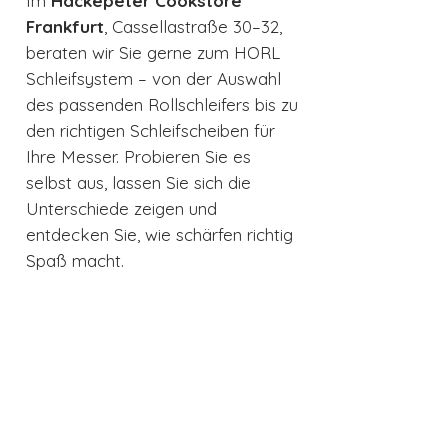
Im
Hackepeter Cookstore
Frankfurt
, Cassellastraße 30–32,
beraten wir Sie gerne zum HORL
Schleifsystem – von der Auswahl
des passenden Rollschleifers bis zu
den richtigen Schleifscheiben für
Ihre Messer. Probieren Sie es
selbst aus, lassen Sie sich die
Unterschiede zeigen und
entdecken Sie, wie schärfen richtig
Spaß macht.
Produktdetails
HORL Diamant Schleifscheibe -
Grob
passend zu allen HORL
Rollschleifern