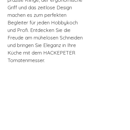
Griff und das zeitlose Design
machen es zum perfekten
Begleiter für jeden Hobbykoch
und Profi. Entdecken Sie die
Freude am mühelosen Schneiden
und bringen Sie Eleganz in Ihre
Küche mit dem HACKEPETER
Tomatenmesser.
Produktdetails
100% Made in Solingen
im Gesenk geschmiedet
Eisgehärtet
Stahl: DIN 1.4116 Chrom
Auch interessant
Vanadium Molybdähn Stahl