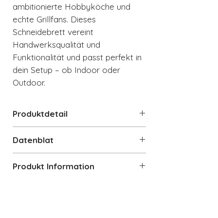
ambitionierte Hobbyköche und
echte Grillfans. Dieses
Schneidebrett vereint
Handwerksqualität und
Funktionalität und passt perfekt in
dein Setup – ob Indoor oder
Outdoor.
Produktdetail
Produktdetails im Überblick
Datenblat
Material: Massives Eichenholz
(geölt)
Produkt Information
Inkl. herausnehmbarer
Edelstahl-Auffangschale
(spülmaschinengeeignet)
Rutschhemmende Silikonfüße
für sicheren Stand