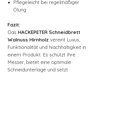
Pflegeleicht bei regelmäßiger
Ölung
Fazit:
Das
HACKEPETER Schneidbrett
Walnuss Hirnholz
vereint Luxus,
Funktionalität und Nachhaltigkeit in
einem Produkt. Es schützt Ihre
Messer, bietet eine optimale
Schneidunterlage und setzt
gleichzeitig einen hochwertigen
Akzent in jeder Küche. Ein echtes
Stück Handwerkskunst – für alle,
die bei Qualität und Design keine
Kompromisse eingehen.
Produktdetail