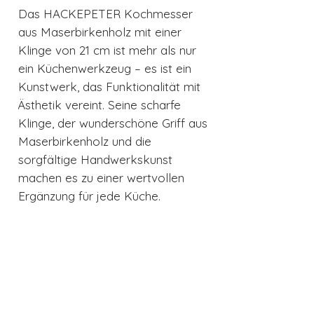
Das HACKEPETER Kochmesser
aus Maserbirkenholz mit einer
Klinge von 21 cm ist mehr als nur
ein Küchenwerkzeug – es ist ein
Kunstwerk, das Funktionalität mit
Ästhetik vereint. Seine scharfe
Klinge, der wunderschöne Griff aus
Maserbirkenholz und die
sorgfältige Handwerkskunst
machen es zu einer wertvollen
Ergänzung für jede Küche.
Entdecken Sie die Freude am
Kochen neu mit einem Messer, das
sowohl durch Leistung als auch
durch Design überzeugt. Machen
Sie das HACKEPETER Kochmesser
zu Ihrem treuen Begleiter in der