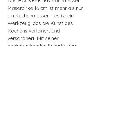
Das HACKEPETER Kochmesser
Maserbirke 16 cm ist mehr als nur
ein Küchenmesser – es ist ein
Werkzeug, das die Kunst des
Kochens verfeinert und
verschönert. Mit seiner
beeindruckenden Schärfe, dem
einzigartigen Design und der
außergewöhnlichen
Handwerkskunst wird es zum
Herzstück Ihrer
Küchenausstattung. Egal, ob Sie
ein Hobbykoch oder ein Profi sind,
dieses Messer wird Ihre Ansprüche
erfüllen und Ihnen helfen,
kulinarische Meisterwerke zu
schaffen. Entscheiden Sie sich für
Qualität und Eleganz – entscheiden