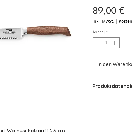
Pr
89,00 €
inkl. MwSt.
|
Kosten
Anzahl
*
In den Warenk
Produktdatenbl
100% Made in 
im Gesenk ge
Eisgehärtet
Stahl: DIN 1.4
Molybdähn St
t Walnussholzgriff 23 cm