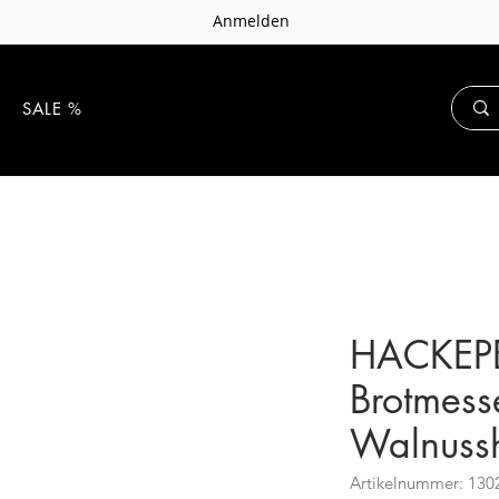
Anmelden
E
SALE %
HACKEP
Brotmess
Walnussh
Artikelnummer: 130