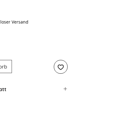
eis
loser Versand
orb
att
Solingen
schmiedet
116 Chrom Vanadium
ahl (X50CrMoV15)