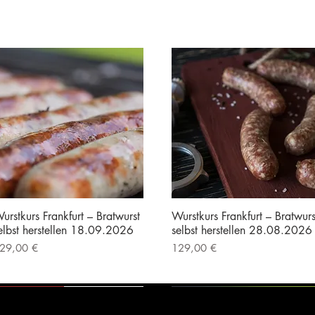
urstkurs Frankfurt – Bratwurst
Wurstkurs Frankfurt – Bratwurs
elbst herstellen 18.09.2026
selbst herstellen 28.08.2026
reis
Preis
29,00 €
129,00 €
nkl. MwSt.
|
Kostenloser Versand
inkl. MwSt.
|
Kostenloser Versand
Vorführgerät
Vorführgerät