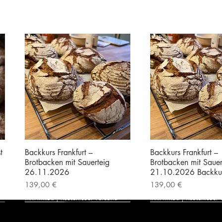
t
Backkurs Frankfurt –
Backkurs Frankfurt –
Brotbacken mit Sauerteig
Brotbacken mit Sauer
26.11.2026
21.10.2026 Backku
Preis
Preis
139,00 €
139,00 €
inkl. MwSt.
|
Kostenloser Versand
inkl. MwSt.
|
Kostenloser 