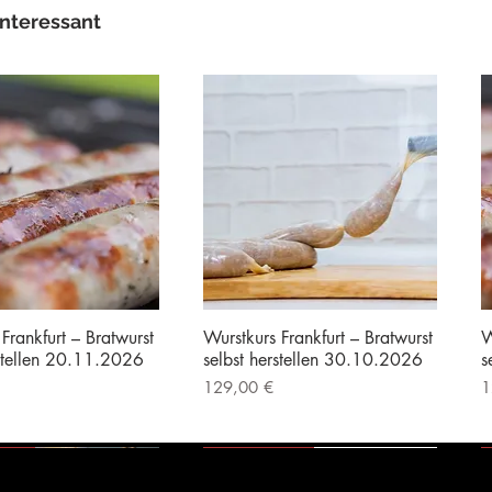
interessant
Frankfurt – Bratwurst
Wurstkurs Frankfurt – Bratwurst
W
rstellen 20.11.2026
selbst herstellen 30.10.2026
s
Preis
P
129,00 €
1
|
Kostenloser Versand
inkl. MwSt.
|
Kostenloser Versand
i
erät
Vorführgerät