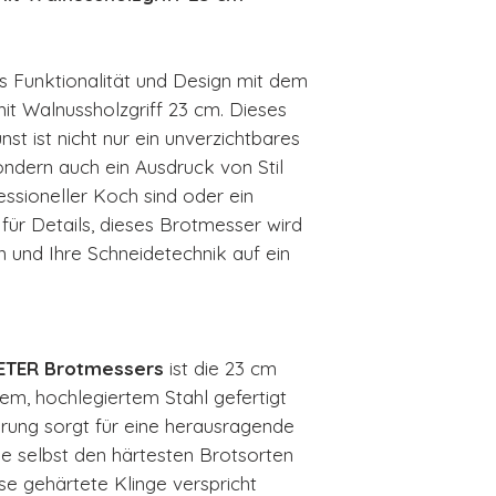
gepließtete Ob
Feinschliff, d
korrosionsbes
s Funktionalität und Design mit dem
Qualitätsmerkm
it Walnussholzgriff 23 cm. Dieses
hergestellten 
t ist nicht nur ein unverzichtbares
Härtegrad 57 
ndern auch ein Ausdruck von Stil
Handgeschärft,
fessioneller Koch sind oder ein
Rasiermessers
ür Details, dieses Brotmesser wird
Griff aus Waln
n und Ihre Schneidetechnik auf ein
Verpackung i
braunem Natur
Klingenschutz
ETER Brotmessers
ist die 23 cm
iem, hochlegiertem Stahl gefertigt
ierung sorgt für eine herausragende
ie selbst den härtesten Brotsorten
se gehärtete Klinge verspricht