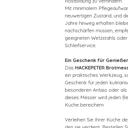
Rostbildung zu verhindern.
Mit minimalem Pflegeaufwand
neuwertigen Zustand, und di
Jahre hinweg erhalten bleib
nachschärfen müssen, empfe
geeigneten Wetzstahls oder 
Schleifservice.
Ein Geschenk für Genieße
Das
HACKEPETER Brotmes
ein praktisches Werkzeug, s
Geschenk für jeden kulinari
besonderen Anlass oder als
dieses Messer wird jeden B
Küche bereichern.
Verleihen Sie Ihrer Küche de
den sie verdient. Bestellen 