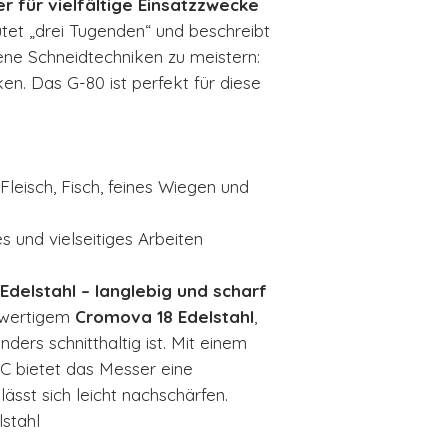
r für vielfältige Einsatzzwecke
Härtegrad 59
tet „drei Tugenden“ und beschreibt
Kingenschliff be
dene Schneidtechniken zu meistern:
Klingenform 
n. Das G-80 ist perfekt für diese
Herstellungsl
Fleisch, Fisch, feines Wiegen und
es und vielseitiges Arbeiten
delstahl – langlebig und scharf
hwertigem
Cromova 18 Edelstahl
,
nders schnitthaltig ist. Mit einem
C bietet das Messer eine
ässt sich leicht nachschärfen.
stahl