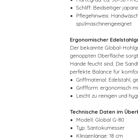
Schliff: Beidseitiger japan
Pflegehinweis: Handwäsch
spülmaschinengeeignet
Ergonomischer Edelstahlgr
Der bekannte Global-Hohlgri
genoppten Oberfläche sorgt 
Hände feucht sind. Die Sandf
perfekte Balance für komfor
Griffmaterial: Edelstahl, 
Griffform: ergonomisch mi
Leicht zu reinigen und hyg
Technische Daten im Überb
Modell: Global G-80
Typ: Santokumesser
Klingenlänge: 18 cm