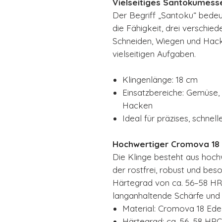
Vielseitiges Santokumesse
Der Begriff „Santoku“ bedeu
die Fähigkeit, drei verschie
Schneiden, Wiegen und Hacke
vielseitigen Aufgaben.
Klingenlänge: 18 cm
Einsatzbereiche: Gemüse, 
Hacken
Ideal für präzises, schnell
Hochwertiger Cromova 18 E
Die Klinge besteht aus hoc
der rostfrei, robust und beso
Härtegrad von ca. 56–58 HR
langanhaltende Schärfe und l
Material: Cromova 18 Edel
Härtegrad: ca. 56–58 HRC