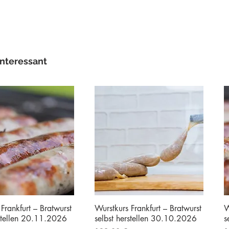
interessant
Frankfurt – Bratwurst
Wurstkurs Frankfurt – Bratwurst
W
rstellen 20.11.2026
selbst herstellen 30.10.2026
s