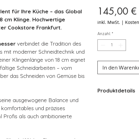
145,00 €
alent für Ihre Küche – das Global
8 cm Klinge. Hochwertige
inkl. MwSt.
|
Kosten
er Cookstore Frankfurt.
Anzahl
*
messer
verbindet die Tradition des
s mit moderner Schneidtechnik und
einer Klingenlänge von 18 cm eignet
In den Warenk
lfältige Schneidarbeiten – vom
über das Schneiden von Gemüse bis
Produktdetails
 seine ausgewogene Balance und
Marke Global
 komfortables und präzises
G-Serie
 Profis als auch ambitionierte
Klingenlänge 
Griffmaterial E
Klingenmateri