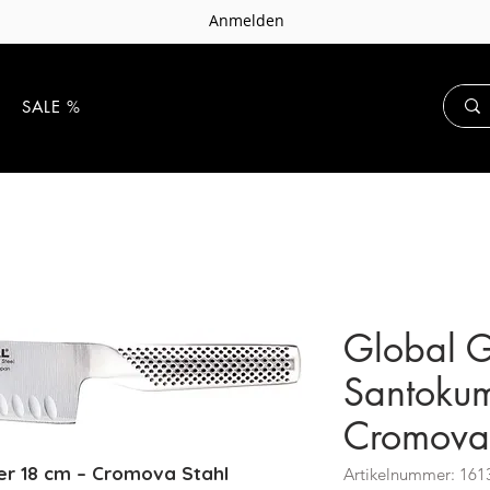
Anmelden
E
SALE %
Global 
Santokum
Cromova 
r 18 cm – Cromova Stahl
Artikelnummer: 161