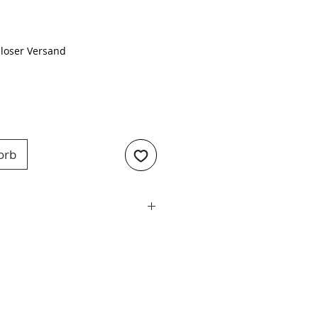
Preis
loser Versand
orb
18 cm
delstahl
al Cromova 18 Edelstahl